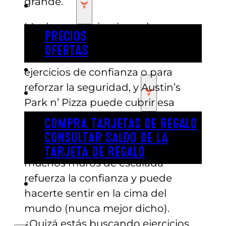
grande.
PRECIOS
Muchas organizaciones buscan
PRECIOS
actividades para campamentos de
OFERTAS
verano que puedan utilizarse para
COMPRAR ENTRADAS
ejercicios de confianza o para
reforzar la seguridad, y Austin’s
TARJETAS DE REGALO
Park n’ Pizza puede cubrir esa
necesidad sin problema. La
COMPRA TARJETAS DE REGALO
sensación de euforia y éxito que se
CONSULTAR SALDO DE LA
siente al escalar uno de nuestros
TARJETA DE REGALO
muchos muros de escalada
refuerza la confianza y puede
ENGLISH
hacerte sentir en la cima del
mundo (nunca mejor dicho).
¿Quizá estás buscando ejercicios