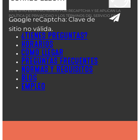
ESTE SITIO ESTÁ PROTEGIDO POR RECAPTCHA Y SE APLICAN LA
POLÍTICA DE PRIVACIDAD
Y LOS
TÉRMINOS DEL SERVICIO
DE
Google reCaptcha: Clave de
GOOGLE.
sitio no válida.
¿TIENES PREGUNTAS?
HORARIOS
CÓMO LLEGAR
PREGUNTAS FRECUENTES
NORMAS Y REQUISITOS
BLOG
EMPLEO