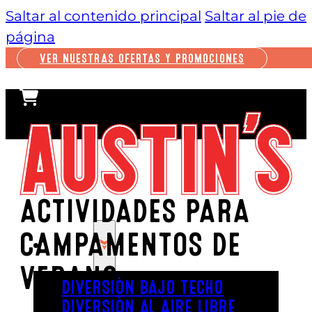
Saltar al contenido principal
Saltar al pie de
página
VER NUESTRAS OFERTAS Y PROMOCIONES
ACTIVIDADES PARA
CAMPAMENTOS DE
JUGAR
VERANO
DIVERSIÓN BAJO TECHO
DIVERSIÓN AL AIRE LIBRE