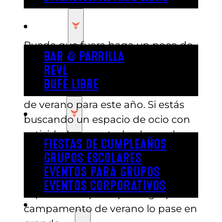
COMER
Puede que fuera haga un poco de
BAR & PARRILLA
fresco, pero no deberías dejar que
REVL
eso te frene a la hora de preparar
BUFÉ LIBRE
las actividades de tu campamento
de verano para este año. Si estás
FIESTA
buscando un espacio de ocio con
actividades para todo el mundo,
FIESTAS DE CUMPLEAÑOS
no busques más: ¡Austin’s Park n’
GRUPOS ESCOLARES
Pizza! Aquí encontrarás la mayor
EVENTOS PARA GRUPOS
variedad de juegos, actividades y
EVENTOS CORPORATIVOS
experiencias para que tu grupo de
REVL
campamento de verano lo pase en