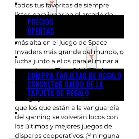
PRECIOS
todos tus favoritos de siempre
listos para jugar en el arcade de
PRECIOS
Austin’s Park n’ Pizza. Desafía a tus
OFERTAS
amigos a superar tu puntuación
más alta en el juego de Space
COMPRAR ENTRADAS
Invaders más grande del mundo, o
TARJETAS DE REGALO
lucha junto a ellos para eliminar a
los malos en Time Crisis 5. A los
COMPRA TARJETAS DE REGALO
jugadores de la vieja escuela les
CONSULTAR SALDO DE LA
encantarán nuestros juegos
TARJETA DE REGALO
Galaga y Ms. Pac Man, mientras
que los que están a la vanguardia
ENGLISH
del gaming se volverán locos con
los últimos y mejores juegos de
disparos cooperativos. ¡Y ninguna