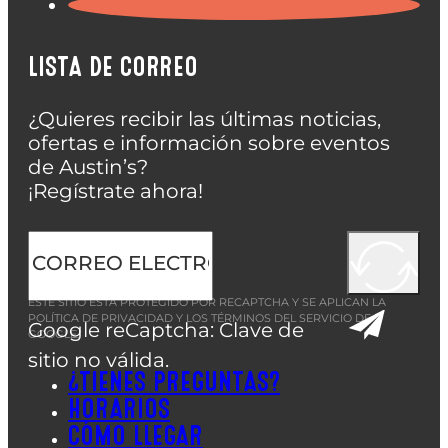
LISTA DE CORREO
¿Quieres recibir las últimas noticias,
ofertas e información sobre eventos
de Austin’s?
¡Regístrate ahora!
ESTE SITIO ESTÁ PROTEGIDO POR RECAPTCHA Y SE APLICAN LA
POLÍTICA DE PRIVACIDAD
Y LOS
TÉRMINOS DEL SERVICIO
DE
Google reCaptcha: Clave de
GOOGLE.
sitio no válida.
¿TIENES PREGUNTAS?
HORARIOS
CÓMO LLEGAR