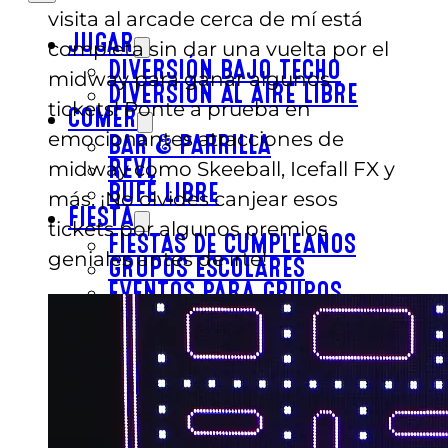
visita al arcade cerca de mí está
JUGAR
completa sin dar una vuelta por el
DIVERSIÓN BAJO TECHO
midway para ganar algunos
DIVERSIÓN AL AIRE LIBRE
tickets! Ponte a prueba en
COMER
emocionantes atracciones de
BAR & PARRILLA
midway como Skeeball, Icefall FX y
REVL
BUFÉ LIBRE
más. ¡No olvides canjear esos
FIESTA
tickets por algunos premios
FIESTAS DE CUMPLEAÑOS
geniales antes de irte!
GRUPOS ESCOLARES
EVENTOS PARA GRUPOS
EVENTOS CORPORATIVOS
REVL
PRECIOS
PRECIOS
OFERTAS
COMPRAR ENTRADAS