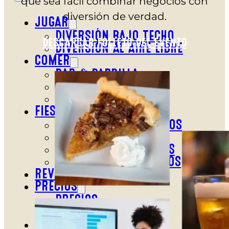
que sea fácil combinar negocios con
diversión de verdad.
JUGAR
DIVERSIÓN BAJO TECHO
DESCARGAR FOLLETO DEL EVENTO
DIVERSIÓN AL AIRE LIBRE
COMER
BAR & PARRILLA
REVL
BUFÉ LIBRE
FIESTA
FIESTAS DE CUMPLEAÑOS
GRUPOS ESCOLARES
EVENTOS PARA GRUPOS
EVENTOS CORPORATIVOS
REVL
PRECIOS
PRECIOS
OFERTAS
COMPRAR ENTRADAS