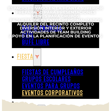
ESPACIO PRIVADO EN LA PLANTA SUPERIOR
COMER
PREPARADO PARA PRESENTACIONES
MENÚS PARA GRUPOS
PAQUETES DE EVENTOS PERSONALIZADOS
ALQUILER DEL RECINTO COMPLETO
BAR & PARRILLA
DIVERSIÓN INTERIOR Y EXTERIOR
ACTIVIDADES DE TEAM BUILDING
REVL
APOYO EN LA PLANIFICACIÓN DE EVENTOS
BUFÉ LIBRE
FIESTA
FIESTAS DE CUMPLEAÑOS
GRUPOS ESCOLARES
EVENTOS PARA GRUPOS
EVENTOS CORPORATIVOS
REVL