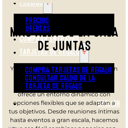
PRECIOS
PRECIOS
OFERTAS
MÁS ALLÁ DE LA SALA
COMPRAR ENTRADAS
DE JUNTAS
TARJETAS DE REGALO
Ya sea que organices una celebración
COMPRA TARJETAS DE REGALO
de equipo, el lanzamiento de un
CONSULTAR SALDO DE LA
producto o un retiro anual, Austin’s
TARJETA DE REGALO
ofrece un entorno dinámico con
opciones flexibles que se adaptan a
ENGLISH
tus objetivos. Desde reuniones íntimas
hasta eventos a gran escala, hacemos