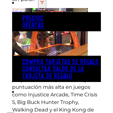
PRECIOS
PRECIOS
OFERTAS
COMPRAR ENTRADAS
TARJETAS DE REGALO
COMPRA TARJETAS DE REGALO
CONSULTAR SALDO DE LA
Entra en la gigantesca arena de
TARJETA DE REGALO
juegos de Austin para conseguir la
puntuación más alta en juegos
ENGLISH
como Injustice Arcade, Time Crisis
5, Big Buck Hunter Trophy,
Walking Dead y el King Kong de