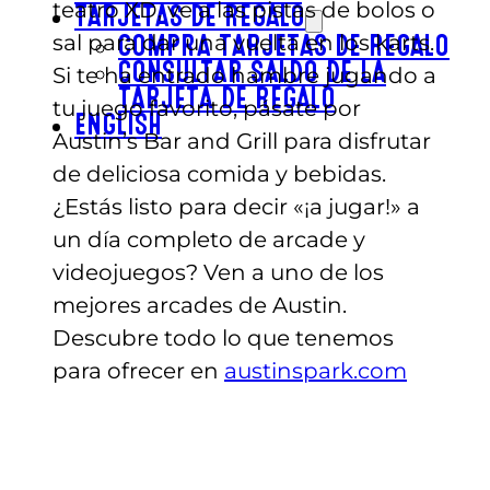
teatro XD, ve a las pistas de bolos o
TARJETAS DE REGALO
sal para dar una vuelta en los karts.
COMPRA TARJETAS DE REGALO
CONSULTAR SALDO DE LA
Si te ha entrado hambre jugando a
TARJETA DE REGALO
tu juego favorito, pásate por
ENGLISH
Austin’s Bar and Grill para disfrutar
de deliciosa comida y bebidas.
¿Estás listo para decir «¡a jugar!» a
un día completo de arcade y
videojuegos? Ven a uno de los
mejores arcades de Austin.
Descubre todo lo que tenemos
para ofrecer en
austinspark.com