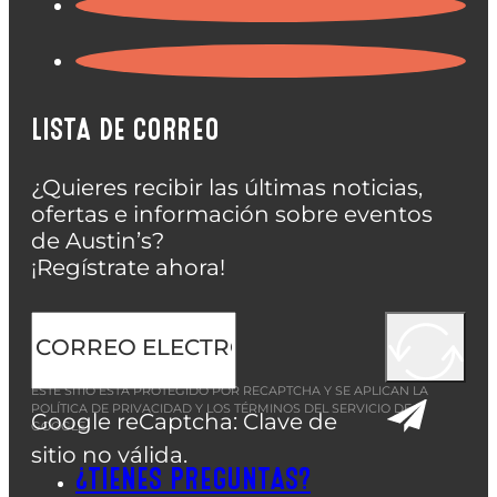
LISTA DE CORREO
¿Quieres recibir las últimas noticias,
ofertas e información sobre eventos
de Austin’s?
¡Regístrate ahora!
ESTE SITIO ESTÁ PROTEGIDO POR RECAPTCHA Y SE APLICAN LA
POLÍTICA DE PRIVACIDAD
Y LOS
TÉRMINOS DEL SERVICIO
DE
Google reCaptcha: Clave de
GOOGLE.
sitio no válida.
¿TIENES PREGUNTAS?