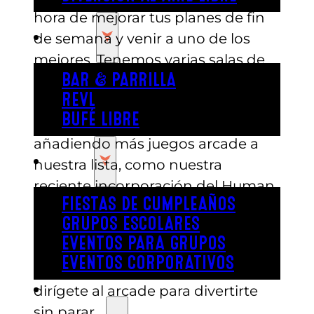
hora de mejorar tus planes de fin
COMER
de semana y venir a uno de los
mejores. Tenemos varias salas de
arcade enormes que incluyen los
BAR & PARRILLA
REVL
clásicos y juegos nuevos e
BUFÉ LIBRE
innovadores. Siempre estamos
añadiendo más juegos arcade a
FIESTA
nuestra lista, como nuestra
reciente incorporación del Human
FIESTAS DE CUMPLEAÑOS
Claw, donde puedes sujetarte,
GRUPOS ESCOLARES
entrar en el juego y convertirte en
EVENTOS PARA GRUPOS
la garra. Invita a un amigo o ser
EVENTOS CORPORATIVOS
querido a ser tu jugador 2 y
REVL
dirígete al arcade para divertirte
sin parar.