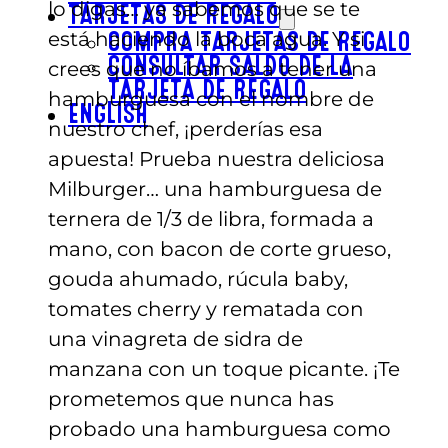
lo digas… ya sabemos que se te
TARJETAS DE REGALO
está haciendo la boca agua. Y si
COMPRA TARJETAS DE REGALO
CONSULTAR SALDO DE LA
crees que no íbamos a tener una
TARJETA DE REGALO
hamburguesa con el nombre de
ENGLISH
nuestro chef, ¡perderías esa
apuesta! Prueba nuestra deliciosa
Milburger… una hamburguesa de
ternera de 1/3 de libra, formada a
mano, con bacon de corte grueso,
gouda ahumado, rúcula baby,
tomates cherry y rematada con
una vinagreta de sidra de
manzana con un toque picante. ¡Te
prometemos que nunca has
probado una hamburguesa como