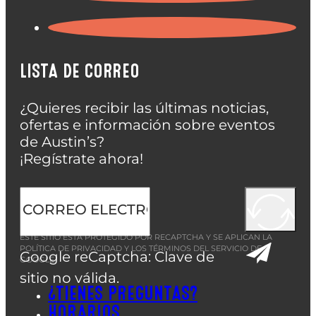
LISTA DE CORREO
¿Quieres recibir las últimas noticias,
ofertas e información sobre eventos
de Austin’s?
¡Regístrate ahora!
ESTE SITIO ESTÁ PROTEGIDO POR RECAPTCHA Y SE APLICAN LA
POLÍTICA DE PRIVACIDAD
Y LOS
TÉRMINOS DEL SERVICIO
DE
Google reCaptcha: Clave de
GOOGLE.
sitio no válida.
¿TIENES PREGUNTAS?
HORARIOS