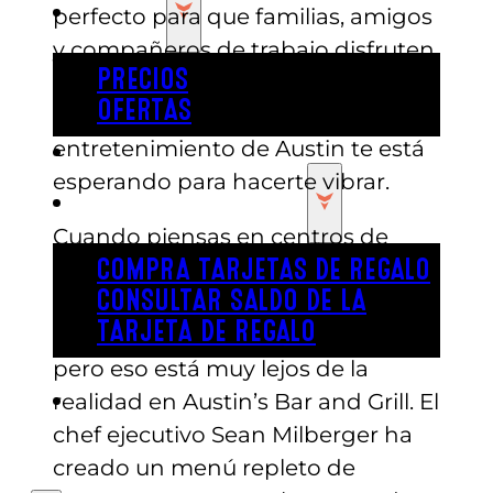
PRECIOS
perfecto para que familias, amigos
y compañeros de trabajo disfruten
PRECIOS
de un bocado delicioso. Y a solo
OFERTAS
unos pasos, el principal centro de
entretenimiento de Austin te está
COMPRAR ENTRADAS
esperando para hacerte vibrar.
TARJETAS DE REGALO
Cuando piensas en centros de
entretenimiento, puede que creas
COMPRA TARJETAS DE REGALO
CONSULTAR SALDO DE LA
que tus opciones para comer se
TARJETA DE REGALO
limitan a perritos calientes y pizza,
pero eso está muy lejos de la
ENGLISH
realidad en Austin’s Bar and Grill. El
chef ejecutivo Sean Milberger ha
creado un menú repleto de