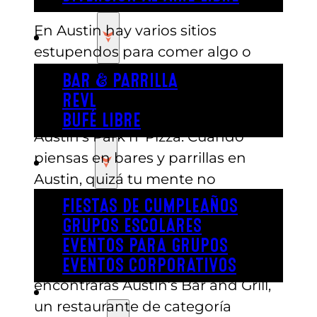
En Austin hay varios sitios
COMER
estupendos para comer algo o
tomar una copa, pero ninguno
BAR & PARRILLA
puede ofrecerte ni de lejos la
REVL
diversión que puedes vivir en
BUFÉ LIBRE
Austin’s Park n’ Pizza. Cuando
piensas en bares y parrillas en
FIESTA
Austin, quizá tu mente no
considere de inmediato nuestro
FIESTAS DE CUMPLEAÑOS
centro de ocio como una opción,
GRUPOS ESCOLARES
pero piénsalo otra vez. En el
EVENTOS PARA GRUPOS
corazón de Austin’s Park n’ Pizza
EVENTOS CORPORATIVOS
encontrarás Austin’s Bar and Grill,
REVL
un restaurante de categoría