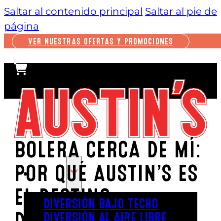
Saltar al contenido principal
Saltar al pie de
página
VER NUESTRAS OFERTAS Y PROMOCIONES
BOLERA CERCA DE MÍ:
POR QUÉ AUSTIN’S ES
JUGAR
EL DESTINO
DIVERSIÓN BAJO TECHO
DEFINITIVO PARA
DIVERSIÓN AL AIRE LIBRE