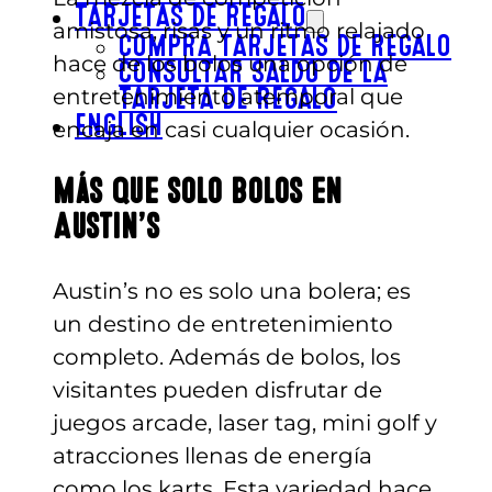
TARJETAS DE REGALO
amistosa, risas y un ritmo relajado
COMPRA TARJETAS DE REGALO
hace de los bolos una opción de
CONSULTAR SALDO DE LA
entretenimiento atemporal que
TARJETA DE REGALO
ENGLISH
encaja en casi cualquier ocasión.
Más que solo bolos en
Austin’s
Austin’s no es solo una bolera; es
un destino de entretenimiento
completo. Además de bolos, los
visitantes pueden disfrutar de
juegos arcade, laser tag, mini golf y
atracciones llenas de energía
como los karts. Esta variedad hace