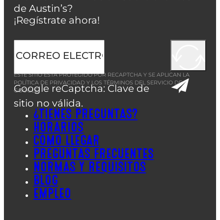
de Austin’s?
¡Regístrate ahora!
ESTE SITIO ESTÁ PROTEGIDO POR RECAPTCHA Y SE APLICAN LA
POLÍTICA DE PRIVACIDAD
Y LOS
TÉRMINOS DEL SERVICIO
DE
Google reCaptcha: Clave de
GOOGLE.
sitio no válida.
¿TIENES PREGUNTAS?
HORARIOS
CÓMO LLEGAR
PREGUNTAS FRECUENTES
NORMAS Y REQUISITOS
BLOG
EMPLEO