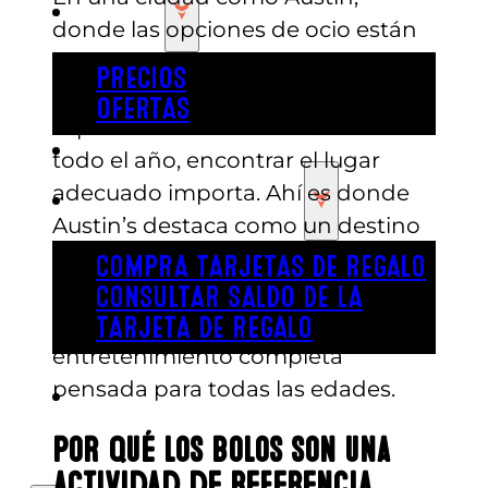
PRECIOS
donde las opciones de ocio están
por todas partes y el clima hace
PRECIOS
que las actividades de interior sean
OFERTAS
especialmente atractivas durante
COMPRAR ENTRADAS
todo el año, encontrar el lugar
adecuado importa. Ahí es donde
TARJETAS DE REGALO
Austin’s destaca como un destino
de referencia en el área
COMPRA TARJETAS DE REGALO
metropolitana de Austin. Más que
CONSULTAR SALDO DE LA
solo bolos, es una experiencia de
TARJETA DE REGALO
entretenimiento completa
pensada para todas las edades.
ENGLISH
Por qué los bolos son una
actividad de referencia