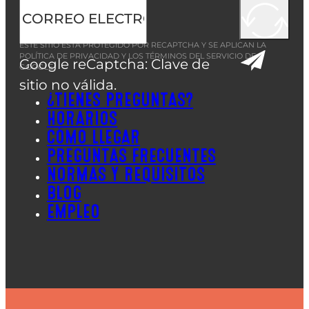
ESTE SITIO ESTÁ PROTEGIDO POR RECAPTCHA Y SE APLICAN LA
POLÍTICA DE PRIVACIDAD
Y LOS
TÉRMINOS DEL SERVICIO
DE
Google reCaptcha: Clave de
GOOGLE.
sitio no válida.
¿TIENES PREGUNTAS?
HORARIOS
CÓMO LLEGAR
PREGUNTAS FRECUENTES
NORMAS Y REQUISITOS
BLOG
EMPLEO