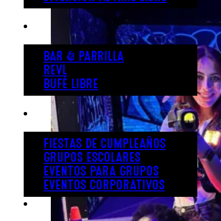
COMER
BAR & PARRILLA
REVL
BUFÉ LIBRE
FIESTA
FIESTAS DE CUMPLEAÑOS
GRUPOS ESCOLARES
EVENTOS PARA GRUPOS
EVENTOS CORPORATIVOS
REVL