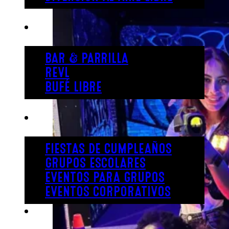
COMER
BAR & PARRILLA
REVL
BUFÉ LIBRE
FIESTA
FIESTAS DE CUMPLEAÑOS
GRUPOS ESCOLARES
EVENTOS PARA GRUPOS
EVENTOS CORPORATIVOS
REVL