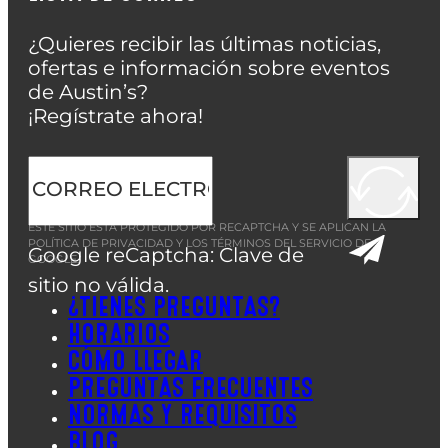
¿Quieres recibir las últimas noticias,
ofertas e información sobre eventos
de Austin’s?
¡Regístrate ahora!
ESTE SITIO ESTÁ PROTEGIDO POR RECAPTCHA Y SE APLICAN LA
POLÍTICA DE PRIVACIDAD
Y LOS
TÉRMINOS DEL SERVICIO
DE
Google reCaptcha: Clave de
GOOGLE.
sitio no válida.
¿TIENES PREGUNTAS?
HORARIOS
CÓMO LLEGAR
PREGUNTAS FRECUENTES
NORMAS Y REQUISITOS
BLOG