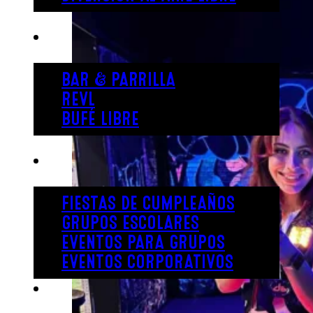
COMER
BAR & PARRILLA
REVL
BUFÉ LIBRE
FIESTA
FIESTAS DE CUMPLEAÑOS
GRUPOS ESCOLARES
EVENTOS PARA GRUPOS
EVENTOS CORPORATIVOS
REVL