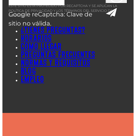
ESTE SITIO ESTÁ PROTEGIDO POR RECAPTCHA Y SE APLICAN LA
POLÍTICA DE PRIVACIDAD
Y LOS
TÉRMINOS DEL SERVICIO
DE
Google reCaptcha: Clave de
GOOGLE.
sitio no válida.
¿TIENES PREGUNTAS?
HORARIOS
CÓMO LLEGAR
PREGUNTAS FRECUENTES
NORMAS Y REQUISITOS
BLOG
EMPLEO