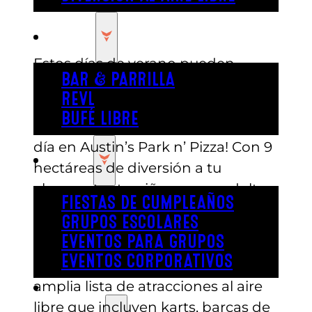
COMER
Estos días de verano pueden
BAR & PARRILLA
hacerse largos. Si buscas el mejor
REVL
entretenimiento para niños en
BUFÉ LIBRE
Austin, ¡no busques más allá de un
día en Austin’s Park n’ Pizza! Con 9
FIESTA
hectáreas de diversión a tu
alcance, tanto niños como adultos
FIESTAS DE CUMPLEAÑOS
pasarán un día que jamás
GRUPOS ESCOLARES
olvidarán.
EVENTOS PARA GRUPOS
EVENTOS CORPORATIVOS
Austin’s Park cuenta con una
amplia lista de atracciones al aire
REVL
libre que incluyen karts, barcas de