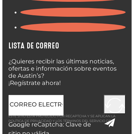
LISTA DE CORREO
¿Quieres recibir las últimas noticias,
ofertas e información sobre eventos
de Austin’s?
¡Regístrate ahora!
ESTE SITIO ESTÁ PROTEGIDO POR RECAPTCHA Y SE APLICAN LA
POLÍTICA DE PRIVACIDAD
Y LOS
TÉRMINOS DEL SERVICIO
DE
Google reCaptcha: Clave de
GOOGLE.
sitio no válida.