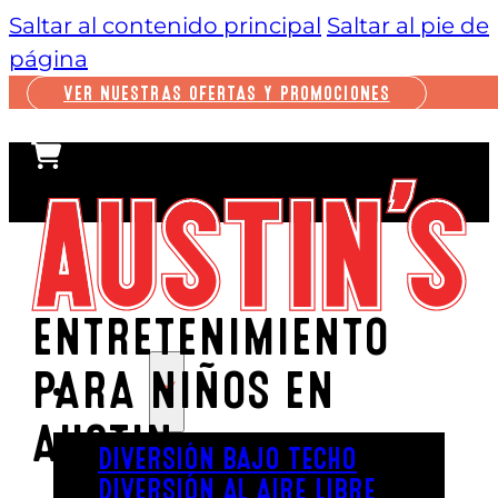
Saltar al contenido principal
Saltar al pie de
página
VER NUESTRAS OFERTAS Y PROMOCIONES
ENTRETENIMIENTO
PARA NIÑOS EN
JUGAR
AUSTIN
DIVERSIÓN BAJO TECHO
DIVERSIÓN AL AIRE LIBRE