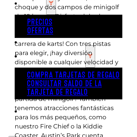
PRECIOS
choque y dos campos de minigolf
de 18 hoyos. ¡Disfruta del sol
PRECIOS
mientras te enfrentas a tus amigos
OFERTAS
o familiares en una emocionante
COMPRAR ENTRADAS
carrera de karts! Con tres pistas
para elegir, ¡hay diversión
TARJETAS DE REGALO
disponible a cualquier velocidad y
para cualquier edad! ¿O por qué
COMPRA TARJETAS DE REGALO
no pones a prueba tus habilidades
CONSULTAR SALDO DE LA
con el putt en una divertida
TARJETA DE REGALO
partida de minigolf? También
tenemos atracciones fantásticas
ENGLISH
para los más pequeños, como
nuestro Fire Chief o la Kiddie
Coaster. Austin’s Park cuenta