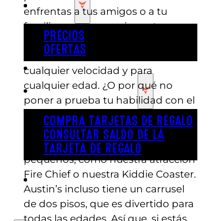
PRECIOS
enfrentas a tus amigos o a tu
familia en una emocionante
PRECIOS
carrera de karts! Con tres pistas
OFERTAS
para elegir, hay diversión a
COMPRAR ENTRADAS
cualquier velocidad y para
cualquier edad. ¿O por qué no
TARJETAS DE REGALO
poner a prueba tu habilidad con el
putt con una divertida partida de
COMPRA TARJETAS DE REGALO
minigolf? También hay algunas
CONSULTAR SALDO DE LA
atracciones geniales para los más
TARJETA DE REGALO
pequeños, como nuestra atracción
Fire Chief o nuestra Kiddie Coaster.
ENGLISH
Austin’s incluso tiene un carrusel
de dos pisos, que es divertido para
todas las edades. Así que, si estás