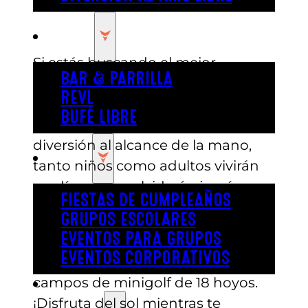
COMER
Si estás buscando el mejor
BAR & PARRILLA
entretenimiento para niños en
REVL
Austin, no busques más: ¡pásate
BUFÉ LIBRE
un día en Austin’s! Con 23 acres de
diversión al alcance de la mano,
FIESTA
tanto niños como adultos vivirán
un día que no olvidarán jamás.
FIESTAS DE CUMPLEAÑOS
GRUPOS ESCOLARES
Austin’s tiene una amplia lista de
EVENTOS PARA GRUPOS
atracciones al aire libre, como
EVENTOS CORPORATIVOS
karts, barcas de choque y dos
campos de minigolf de 18 hoyos.
REVL
¡Disfruta del sol mientras te