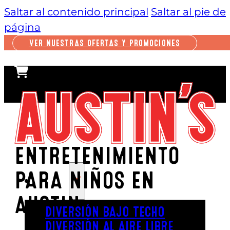
Saltar al contenido principal
Saltar al pie de
página
VER NUESTRAS OFERTAS Y PROMOCIONES
ENTRETENIMIENTO
PARA NIÑOS EN
JUGAR
AUSTIN
DIVERSIÓN BAJO TECHO
DIVERSIÓN AL AIRE LIBRE