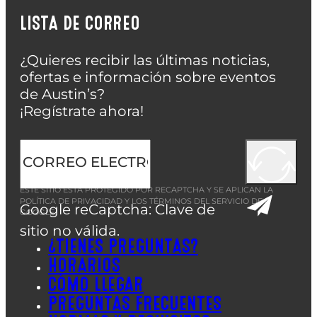
LISTA DE CORREO
¿Quieres recibir las últimas noticias,
ofertas e información sobre eventos
de Austin’s?
¡Regístrate ahora!
ESTE SITIO ESTÁ PROTEGIDO POR RECAPTCHA Y SE APLICAN LA
POLÍTICA DE PRIVACIDAD
Y LOS
TÉRMINOS DEL SERVICIO
DE
Google reCaptcha: Clave de
GOOGLE.
sitio no válida.
¿TIENES PREGUNTAS?
HORARIOS
CÓMO LLEGAR
PREGUNTAS FRECUENTES