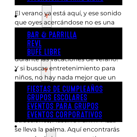
El verano ya está aquí, y ese sonido
COMER
que oyes acercándose no es una
estampida de ganado… ¡son tus
BAR & PARRILLA
hijos y sus amigos pidiendo a
REVL
gritos algo divertido que hacer
BUFÉ LIBRE
durante las vacaciones de verano!
Y si buscas entretenimiento para
FIESTA
niños, no hay nada mejor que un
día de diversión y juegos en
FIESTAS DE CUMPLEAÑOS
Austin’s Park n’ Pizza.
GRUPOS ESCOLARES
EVENTOS PARA GRUPOS
Cuando se trata de parques de
EVENTOS CORPORATIVOS
atracciones, Austin’s Park n’ Pizza
REVL
se lleva la palma. Aquí encontrarás