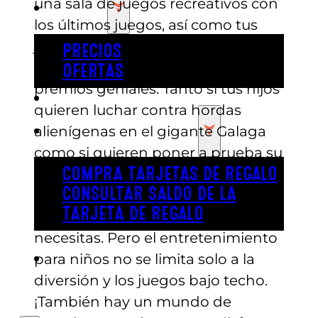
una sala de juegos recreativos con
PRECIOS
los últimos juegos, así como tus
juegos favoritos que te permiten
PRECIOS
ganar tickets para canjear por
OFERTAS
premios geniales. Tanto si tus hijos
COMPRAR ENTRADAS
quieren luchar contra hordas
TARJETAS DE REGALO
alienígenas en el gigante Galaga
como si quieren poner a prueba su
habilidad en el baloncesto de Po
p
COMPRA TARJETAS DE REGALO
CONSULTAR SALDO DE LA
a Shot o en el skee
–
ball, Austin’s
TARJETA DE REGALO
Park n’ Pizza tiene todo lo que
necesitas. Pero el entretenimiento
ENGLISH
para niños no se limita solo a la
diversión y los juegos bajo techo.
¡También hay un mundo de