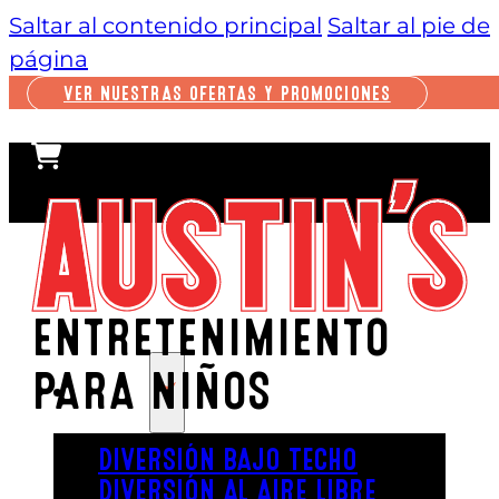
Saltar al contenido principal
Saltar al pie de
página
VER NUESTRAS OFERTAS Y PROMOCIONES
ENTRETENIMIENTO
PARA NIÑOS
JUGAR
DIVERSIÓN BAJO TECHO
DIVERSIÓN AL AIRE LIBRE