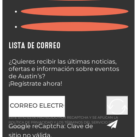
LISTA DE CORREO
¿Quieres recibir las últimas noticias,
ofertas e información sobre eventos
de Austin’s?
¡Regístrate ahora!
ESTE SITIO ESTÁ PROTEGIDO POR RECAPTCHA Y SE APLICAN LA
POLÍTICA DE PRIVACIDAD
Y LOS
TÉRMINOS DEL SERVICIO
DE
Google reCaptcha: Clave de
GOOGLE.
sitio no válida.