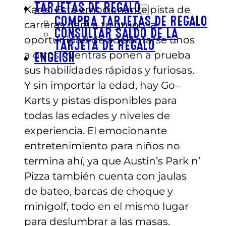
TARJETAS DE REGALO
Karts. Esta emocionante pista de
COMPRA TARJETAS DE REGALO
carreras dará a tu grupo la
CONSULTAR SALDO DE LA
oportunidad de adelantarse unos
TARJETA DE REGALO
a otros mientras ponen a prueba
ENGLISH
sus habilidades rápidas y furiosas.
Y sin importar la edad, hay Go
–
Karts y pistas disponibles para
todas las edades y niveles de
experiencia. El emocionante
entretenimiento para niños no
termina ahí, ya que Austin’s Park n’
Pizza también cuenta con jaulas
de bateo, barcas de choque y
minigolf, todo en el mismo lugar
para deslumbrar a las masas.