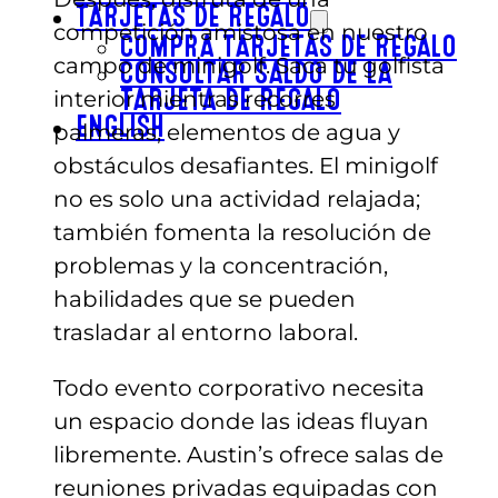
TARJETAS DE REGALO
competición amistosa en nuestro
COMPRA TARJETAS DE REGALO
campo de minigolf. Saca tu golfista
CONSULTAR SALDO DE LA
interior mientras recorres
TARJETA DE REGALO
ENGLISH
palmeras, elementos de agua y
obstáculos desafiantes. El minigolf
no es solo una actividad relajada;
también fomenta la resolución de
problemas y la concentración,
habilidades que se pueden
trasladar al entorno laboral.
Todo evento corporativo necesita
un espacio donde las ideas fluyan
libremente. Austin’s ofrece salas de
reuniones privadas equipadas con