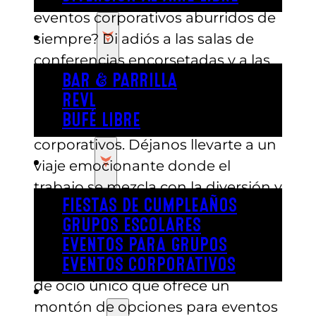
eventos corporativos aburridos de
COMER
siempre? Di adiós a las salas de
conferencias encorsetadas y a las
presentaciones monótonas,
BAR & PARRILLA
REVL
porque Austin’s ha revolucionado
BUFÉ LIBRE
el concepto de los eventos
corporativos. Déjanos llevarte a un
FIESTA
viaje emocionante donde el
trabajo se mezcla con la diversión y
FIESTAS DE CUMPLEAÑOS
se crean recuerdos.
GRUPOS ESCOLARES
Ubicado en la vibrante ciudad de
EVENTOS PARA GRUPOS
Austin, Texas, Austin’s es un centro
EVENTOS CORPORATIVOS
de ocio único que ofrece un
REVL
montón de opciones para eventos