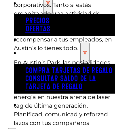
PRECIOS
corporativos. Tanto si estás
organizando una actividad de
PRECIOS
team building, una salida de
OFERTAS
empresa o simplemente quieres
recompensar a tus empleados, en
COMPRAR ENTRADAS
Austin’s lo tienes todo.
TARJETAS DE REGALO
En Austin’s Park, las posibilidades
COMPRA TARJETAS DE REGALO
para tu evento corporativo son
CONSULTAR SALDO DE LA
infinitas. Empieza el día con un
TARJETA DE REGALO
reto de team building lleno de
energía en nuestra arena de laser
ENGLISH
tag de última generación.
Planificad, comunicad y reforzad
lazos con tus compañeros