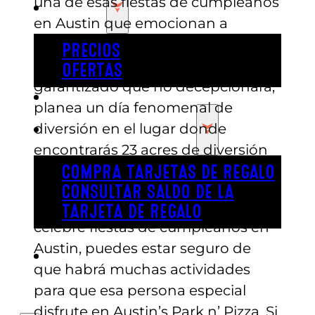
una de esas fiestas de cumpleaños
PRECIOS
en Austin que emocionan a
amigos y familiares. Y para un
PRECIOS
momento increíble que está
OFERTAS
garantizado que no decepcionará,
COMPRAR ENTRADAS
planea un día fenomenal de
diversión en el lugar donde
TARJETAS DE REGALO
encontrarás 23 acres de diversión
sin límites, ¡Austin’s Park n’ Pizza!
COMPRA TARJETAS DE REGALO
CONSULTAR SALDO DE LA
Independientemente de quién
TARJETA DE REGALO
celebre fiestas de cumpleaños en
Austin, puedes estar seguro de
ENGLISH
que habrá muchas actividades
para que esa persona especial
disfrute en Austin’s Park n’ Pizza. Si