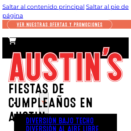
Saltar al contenido principal
Saltar al pie de
página
VER NUESTRAS OFERTAS Y PROMOCIONES
FIESTAS DE
CUMPLEAÑOS EN
JUGAR
AUSTIN
DIVERSIÓN BAJO TECHO
DIVERSIÓN AL AIRE LIBRE