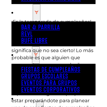
COMER
¡Es la temporada de cumpleaños!
BAR & PARRILLA
Claro, podrías decir eso
REVL
prácticamente CUALQUIER día del
BUFÉ LIBRE
año y tendrías razón… ¡pero eso no
significa que no sea cierto! Lo más
FIESTA
probable es que alguien que
conoces tenga un cumpleaños
FIESTAS DE CUMPLEAÑOS
pronto, y una cosa que siempre es
GRUPOS ESCOLARES
verdad es que la gente quiere
EVENTOS PARA GRUPOS
divertirse mucho en su día
EVENTOS CORPORATIVOS
especial. Eso significa que podrías
REVL
estar preparándote para planear