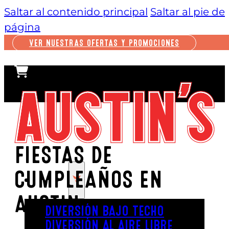
Saltar al contenido principal
Saltar al pie de
página
VER NUESTRAS OFERTAS Y PROMOCIONES
FIESTAS DE
CUMPLEAÑOS EN
JUGAR
AUSTIN
DIVERSIÓN BAJO TECHO
DIVERSIÓN AL AIRE LIBRE