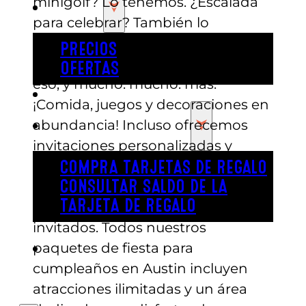
minigolf? Lo tenemos. ¿Escalada
PRECIOS
para celebrar? También lo
tenemos. ¿Barcas chocones? Lo
PRECIOS
has adivinado, también tenemos
OFERTAS
eso, y mucho. mucho. más.
COMPRAR ENTRADAS
¡Comida, juegos y decoraciones en
abundancia! Incluso ofrecemos
TARJETAS DE REGALO
invitaciones personalizadas y
anfitriones de fiesta que hacen
COMPRA TARJETAS DE REGALO
todo el trabajo mientras tú
CONSULTAR SALDO DE LA
TARJETA DE REGALO
disfrutas de tu fiesta y de tus
invitados. Todos nuestros
paquetes de fiesta para
ENGLISH
cumpleaños en Austin incluyen
atracciones ilimitadas y un área