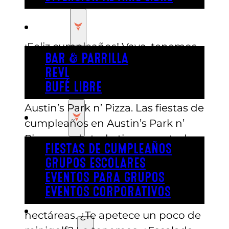
COMER
¡Feliz cumpleaños! Vaya, tenemos
BAR & PARRILLA
el lugar perfecto para ti. Celebra
REVL
otra vuelta al sol organizando tu
BUFÉ LIBRE
próxima fiesta de cumpleaños en
Austin’s Park n’ Pizza. Las fiestas de
FIESTA
cumpleaños en Austin’s Park n’
Pizza son de todo tipo, pero todas
FIESTAS DE CUMPLEAÑOS
tienen algo en común: será un
GRUPOS ESCOLARES
cumpleaños que tú y tus invitados
EVENTOS PARA GRUPOS
nunca olvidaréis. Ven a disfrutar de
EVENTOS CORPORATIVOS
un día de diversión en más de 32
REVL
hectáreas. ¿Te apetece un poco de