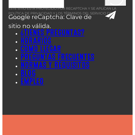
ESTE SITIO ESTÁ PROTEGIDO POR RECAPTCHA Y SE APLICAN LA
POLÍTICA DE PRIVACIDAD
Y LOS
TÉRMINOS DEL SERVICIO
DE
Google reCaptcha: Clave de
GOOGLE.
sitio no válida.
¿TIENES PREGUNTAS?
HORARIOS
CÓMO LLEGAR
PREGUNTAS FRECUENTES
NORMAS Y REQUISITOS
BLOG
EMPLEO