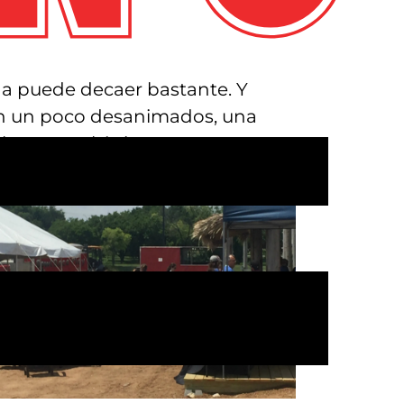
na puede decaer bastante. Y
án un poco desanimados, una
a levantar el ánimo y poner una
compañías de Austin buscan se