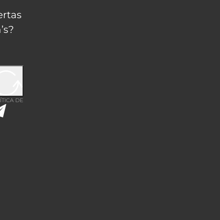
ertas
’s?
ÍTICA DE