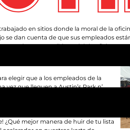
abajado en sitios donde la moral de la ofici
ajo se dan cuenta de que sus empleados est
corporativo o una salida social de oficina par
 tipo perfecto de fiestas de empresa que las 
s Park n’ Pizza!
ra elegir que a los empleados de la
 vez que lleguen a Austin’s Park n’
oner a prueba su habilidad en uno de
de dieciocho hoyos? Y si lo tuyo es la
sea el momento de subirte a uno de
e! ¿Qué mejor manera de huir de tu lista