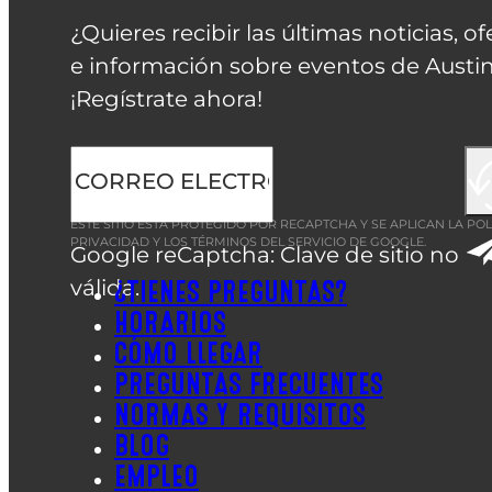
¿Quieres recibir las últimas noticias, of
e información sobre eventos de Austin
¡Regístrate ahora!
ESTE SITIO ESTÁ PROTEGIDO POR RECAPTCHA Y SE APLICAN LA
POL
PRIVACIDAD
Y LOS
TÉRMINOS DEL SERVICIO
DE GOOGLE.
Google reCaptcha: Clave de sitio no
válida.
¿TIENES PREGUNTAS?
HORARIOS
CÓMO LLEGAR
PREGUNTAS FRECUENTES
NORMAS Y REQUISITOS
BLOG
EMPLEO