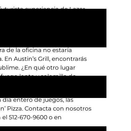
uturista experiencia de Lazer
as de empresa que tanto gustan a
n’ Pizza.
s empresas de Austin disfruten
a de la oficina no estaría
En Austin’s Grill, encontrarás
ublime. ¿En qué otro lugar
fuego lento y solomillo de
ustin’s Park n’ Pizza!
día entero de juegos, las
n’ Pizza. Contacta con nosotros
 el 512-670-9600 o en