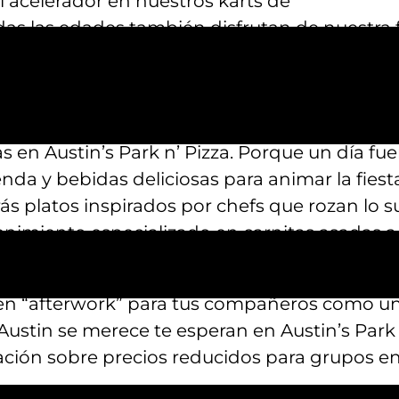
l acelerador en nuestros karts de
as las edades también disfrutan de nuestra f
ecen geniales, empieza a programar las fiest
 gran día fuera de la oficina en Austin’s Park 
r muy numerosas que sean, lo que hace que la
s en Austin’s Park n’ Pizza. Porque un día fuer
 y bebidas deliciosas para animar la fiesta. 
 platos inspirados por chefs que rozan lo s
nimiento especializado en carnitas asadas a 
¿La respuesta? ¡En ningún sitio más que en A
uen “afterwork” para tus compañeros como un 
ustin se merece te esperan en Austin’s Park 
ación sobre precios reducidos para grupos en