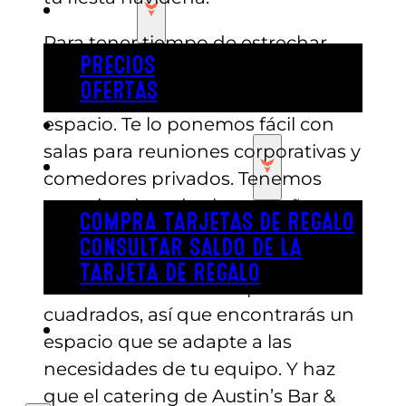
PRECIOS
Para tener tiempo de estrechar
PRECIOS
lazos con tus compañeros, jefes y
OFERTAS
empleados, necesitarás tu propio
espacio. Te lo ponemos fácil con
COMPRAR ENTRADAS
salas para reuniones corporativas y
TARJETAS DE REGALO
comedores privados. Tenemos
espacios de todos los tamaños,
COMPRA TARJETAS DE REGALO
desde salas de reuniones de 250
CONSULTAR SALDO DE LA
pies cuadrados hasta salas de
TARJETA DE REGALO
conferencias de 2.000 pies
cuadrados, así que encontrarás un
ENGLISH
espacio que se adapte a las
necesidades de tu equipo. Y haz
que el catering de Austin’s Bar &