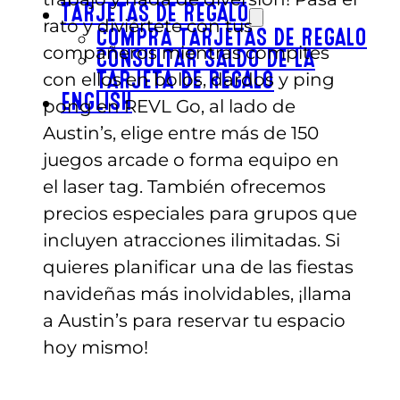
TARJETAS DE REGALO
rato y diviértete con tus
COMPRA TARJETAS DE REGALO
compañeros mientras compites
CONSULTAR SALDO DE LA
con ellos en bolos, dardos y ping
TARJETA DE REGALO
ENGLISH
pong en REVL Go, al lado de
Austin’s, elige entre más de 150
juegos arcade o forma equipo en
el laser tag. También ofrecemos
precios especiales para grupos que
incluyen atracciones ilimitadas. Si
quieres planificar una de las fiestas
navideñas más inolvidables, ¡llama
a Austin’s para reservar tu espacio
hoy mismo!