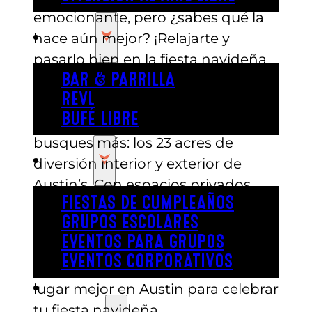
emocionante, pero ¿sabes qué la
COMER
hace aún mejor? ¡Relajarte y
pasarlo bien en la fiesta navideña
de tu oficina! Si todavía estás
BAR & PARRILLA
REVL
buscando un lugar para tu evento
BUFÉ LIBRE
corporativo estas fiestas, no
busques más: los 23 acres de
FIESTA
diversión interior y exterior de
Austin’s. Con espacios privados
FIESTAS DE CUMPLEAÑOS
para todo tu grupo, catering
GRUPOS ESCOLARES
interno con comida deliciosa y
EVENTOS PARA GRUPOS
cócteles, y montones de juegos y
EVENTOS CORPORATIVOS
actividades, no encontrarás un
REVL
lugar mejor en Austin para celebrar
tu fiesta navideña.