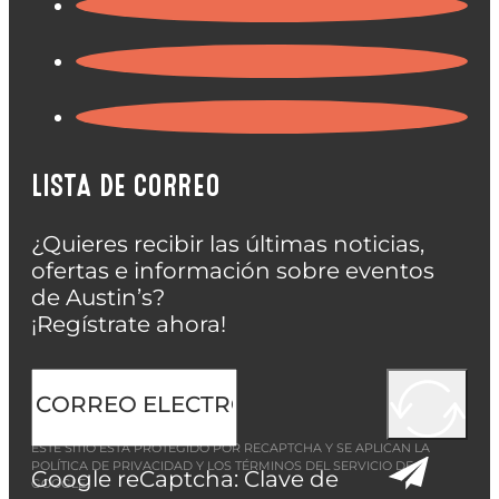
LISTA DE CORREO
¿Quieres recibir las últimas noticias,
ofertas e información sobre eventos
de Austin’s?
¡Regístrate ahora!
ESTE SITIO ESTÁ PROTEGIDO POR RECAPTCHA Y SE APLICAN LA
POLÍTICA DE PRIVACIDAD
Y LOS
TÉRMINOS DEL SERVICIO
DE
Google reCaptcha: Clave de
GOOGLE.