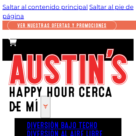
Saltar al contenido principal
Saltar al pie de
página
VER NUESTRAS OFERTAS Y PROMOCIONES
HAPPY HOUR CERCA
DE MÍ
JUGAR
DIVERSIÓN BAJO TECHO
DIVERSIÓN AL AIRE LIBRE