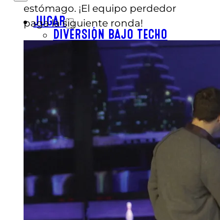
estómago. ¡El equipo perdedor
JUGAR
paga la siguiente ronda!
DIVERSIÓN BAJO TECHO
DIVERSIÓN AL AIRE LIBRE
COMER
BAR & PARRILLA
REVL
BUFÉ LIBRE
FIESTA
FIESTAS DE CUMPLEAÑOS
GRUPOS ESCOLARES
EVENTOS PARA GRUPOS
EVENTOS CORPORATIVOS
REVL
PRECIOS
PRECIOS
OFERTAS
COMPRAR ENTRADAS