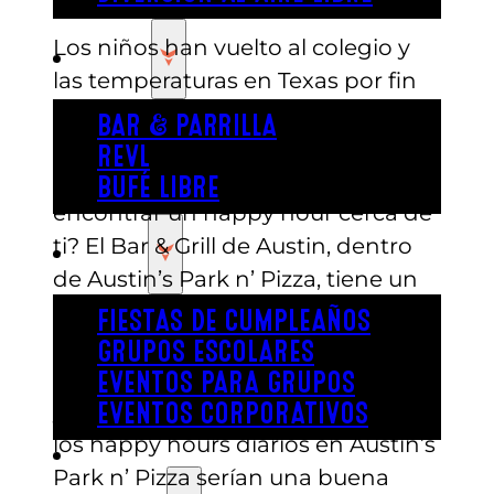
Los niños han vuelto al colegio y
COMER
las temperaturas en Texas por fin
han bajado de los tres dígitos, ¡eso
BAR & PARRILLA
es motivo de celebración! ¿Qué
REVL
mejor manera de celebrar que
BUFÉ LIBRE
encontrar un happy hour cerca de
ti? El Bar & Grill de Austin, dentro
FIESTA
de Austin’s Park n’ Pizza, tiene un
happy hour que definitivamente
FIESTAS DE CUMPLEAÑOS
no querrás perderte. No es que
GRUPOS ESCOLARES
necesites una excusa para relajarte
EVENTOS PARA GRUPOS
y disfrutar, pero si la necesitaras,
EVENTOS CORPORATIVOS
los happy hours diarios en Austin’s
REVL
Park n’ Pizza serían una buena