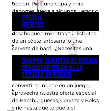
PRECIOS
opción. Pide una copa y mira
deportes, juega a algunos juegos o
PRECIOS
incluso ve al campo de minigolf.
OFERTAS
Trae a los niños para que se
desahoguen mientras tú disfrutas
COMPRAR ENTRADAS
de un cóctel artesanal o una
TARJETAS DE REGALO
cerveza de barril. ¿Necesitas una
noche libre? Busca una canguro y
COMPRA TARJETAS DE REGALO
trae a unos amigos para que se
CONSULTAR SALDO DE LA
reúnan y disfruten de una torre de
TARJETA DE REGALO
cerveza. Si te gusta competir y
convertir tu noche en un juego,
ENGLISH
aprovecha nuestra oferta especial
de Hamburguesas, Cerveza y Bolos
y ríe hasta que te duela el