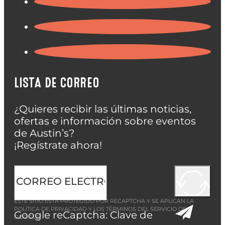
LISTA DE CORREO
¿Quieres recibir las últimas noticias,
ofertas e información sobre eventos
de Austin’s?
¡Regístrate ahora!
ESTE SITIO ESTÁ PROTEGIDO POR RECAPTCHA Y SE APLICAN LA
POLÍTICA DE PRIVACIDAD
Y LOS
TÉRMINOS DEL SERVICIO
DE
Google reCaptcha: Clave de
GOOGLE.