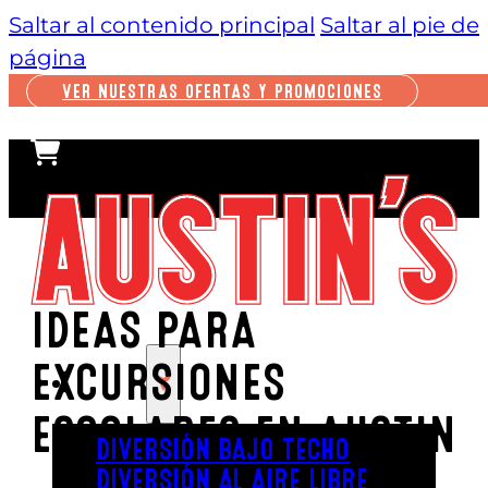
Saltar al contenido principal
Saltar al pie de
página
VER NUESTRAS OFERTAS Y PROMOCIONES
IDEAS PARA
EXCURSIONES
JUGAR
ESCOLARES EN AUSTIN
DIVERSIÓN BAJO TECHO
DIVERSIÓN AL AIRE LIBRE