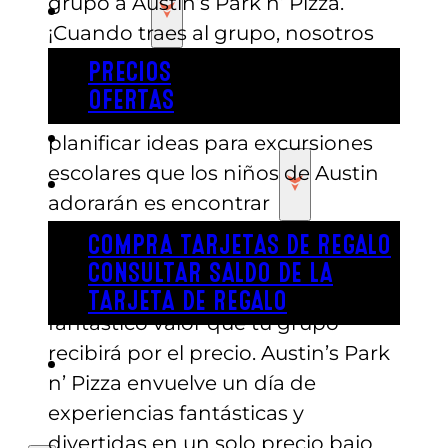
grupo a Austin’s Park n’ Pizza.
PRECIOS
¡Cuando traes al grupo, nosotros
traemos la diversión!
PRECIOS
OFERTAS
Una de las consideraciones clave al
COMPRAR ENTRADAS
planificar ideas para excursiones
escolares que los niños de Austin
TARJETAS DE REGALO
adorarán es encontrar
entretenimiento a un gran precio.
COMPRA TARJETAS DE REGALO
Algo que distingue a Austin’s Park
CONSULTAR SALDO DE LA
n’ Pizza de otros lugares es el
TARJETA DE REGALO
fantástico valor que tu grupo
recibirá por el precio. Austin’s Park
ENGLISH
n’ Pizza envuelve un día de
experiencias fantásticas y
divertidas en un solo precio bajo