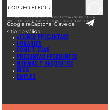
ESTE SITIO ESTÁ PROTEGIDO POR RECAPTCHA Y SE APLICAN LA
POLÍTICA DE PRIVACIDAD
Y LOS
TÉRMINOS DEL SERVICIO
DE
Google reCaptcha: Clave de
GOOGLE.
sitio no válida.
¿TIENES PREGUNTAS?
HORARIOS
CÓMO LLEGAR
PREGUNTAS FRECUENTES
NORMAS Y REQUISITOS
BLOG
EMPLEO