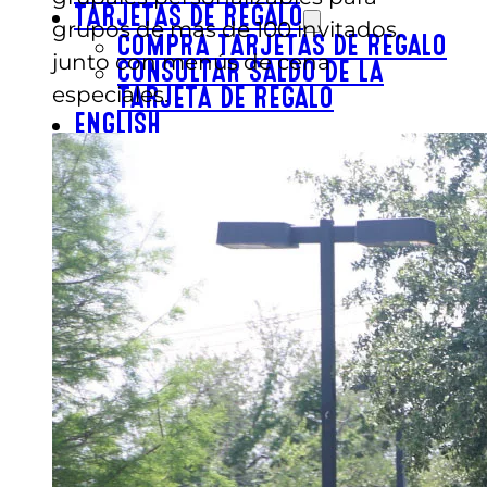
TARJETAS DE REGALO
grupos de más de 100 invitados,
COMPRA TARJETAS DE REGALO
junto con menús de cena
CONSULTAR SALDO DE LA
especiales.
TARJETA DE REGALO
ENGLISH