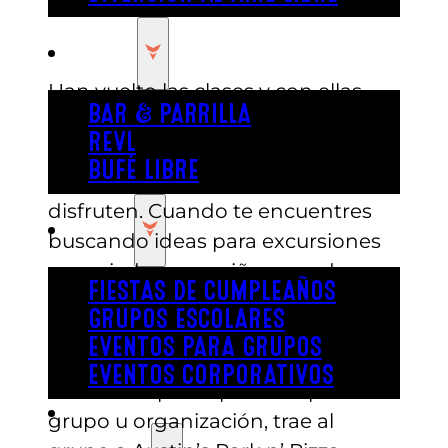
COMER
Han vuelto las clases y con ellas,
BAR & PARRILLA
muchas organizaciones buscan
REVL
ideas para excursiones escolares
BUFÉ LIBRE
en Austin que los jóvenes
disfruten. Cuando te encuentres
FIESTA
buscando ideas para excursiones
apropiadas para niños, puedes
FIESTAS DE CUMPLEAÑOS
considerar un día lleno de
GRUPOS ESCOLARES
diversión en un centro de
EVENTOS PARA GRUPOS
entretenimiento. Si concluyes que
EVENTOS CORPORATIVOS
esta es la opción perfecta para tu
REVL
grupo u organización, trae al