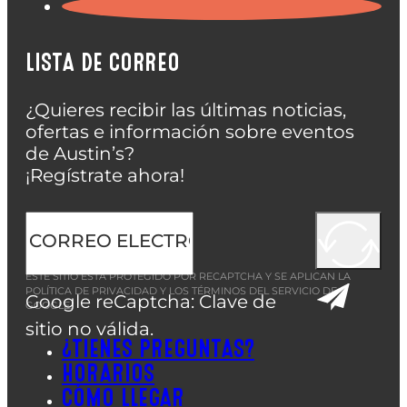
LISTA DE CORREO
¿Quieres recibir las últimas noticias,
ofertas e información sobre eventos
de Austin’s?
¡Regístrate ahora!
ESTE SITIO ESTÁ PROTEGIDO POR RECAPTCHA Y SE APLICAN LA
POLÍTICA DE PRIVACIDAD
Y LOS
TÉRMINOS DEL SERVICIO
DE
Google reCaptcha: Clave de
GOOGLE.
sitio no válida.
¿TIENES PREGUNTAS?
HORARIOS
CÓMO LLEGAR