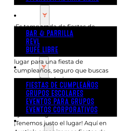
COMER
¡Es temporada de fiestas de
BAR & PARRILLA
cumpleaños! Es broma, siempre es
REVL
temporada de fiestas de
BUFÉ LIBRE
cumpleaños. Cuando buscas un
lugar para una fiesta de
FIESTA
cumpleaños, seguro que buscas
uno con instalaciones para
FIESTAS DE CUMPLEAÑOS
cualquier clima, comida deliciosa,
GRUPOS ESCOLARES
un montón de entretenimiento y
EVENTOS PARA GRUPOS
quizás incluso alguien que te
EVENTOS CORPORATIVOS
ayude a organizarlo todo.
REVL
¡Tenemos justo el lugar! Aquí en