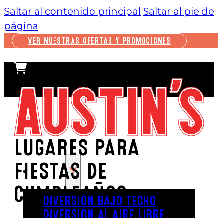
Saltar al contenido principal
Saltar al pie de
página
VER NUESTRAS OFERTAS Y PROMOCIONES
LUGARES PARA
FIESTAS DE
JUGAR
CUMPLEAÑOS
DIVERSIÓN BAJO TECHO
DIVERSIÓN AL AIRE LIBRE