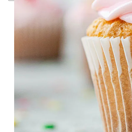
JUGAR
DIVERSIÓN BAJO TECHO
DIVERSIÓN AL AIRE LIBRE
COMER
BAR & PARRILLA
REVL
BUFÉ LIBRE
FIESTA
FIESTAS DE CUMPLEAÑOS
GRUPOS ESCOLARES
EVENTOS PARA GRUPOS
EVENTOS CORPORATIVOS
REVL
PRECIOS
PRECIOS
OFERTAS
COMPRAR ENTRADAS