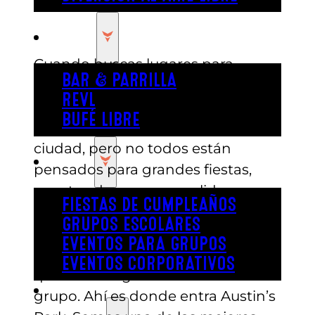
COMER
Cuando buscas lugares para
BAR & PARRILLA
organizar un grupo en Austin,
REVL
puede resultar difícil elegir. Hay
BUFÉ LIBRE
muchos sitios divertidos en la
ciudad, pero no todos están
FIESTA
pensados para grandes fiestas,
eventos de empresa, salidas
FIESTAS DE CUMPLEAÑOS
escolares o celebraciones de
GRUPOS ESCOLARES
equipo. Necesitas espacio,
EVENTOS PARA GRUPOS
actividades para todos y comida
EVENTOS CORPORATIVOS
que mantenga contento a todo el
REVL
grupo. Ahí es donde entra Austin’s