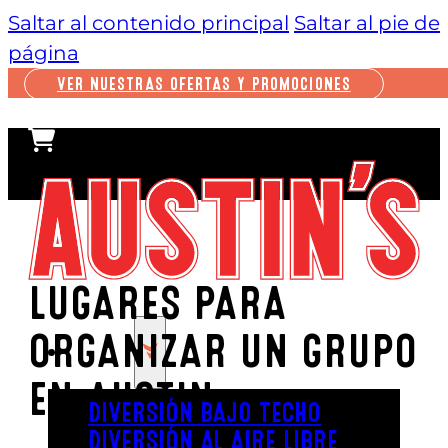
Saltar al contenido principal
Saltar al pie de
página
VER NUESTRAS OFERTAS Y PROMOCIONES
LUGARES PARA
ORGANIZAR UN GRUPO
JUGAR
EN AUSTIN
DIVERSIÓN BAJO TECHO
DIVERSIÓN AL AIRE LIBRE