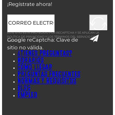
¡Regístrate ahora!
ESTE SITIO ESTÁ PROTEGIDO POR RECAPTCHA Y SE APLICAN LA
POLÍTICA DE PRIVACIDAD
Y LOS
TÉRMINOS DEL SERVICIO
DE
Google reCaptcha: Clave de
GOOGLE.
sitio no válida.
¿TIENES PREGUNTAS?
HORARIOS
CÓMO LLEGAR
PREGUNTAS FRECUENTES
NORMAS Y REQUISITOS
BLOG
EMPLEO