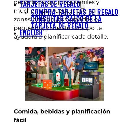
deportivos, grupos juveniles y
TARJETAS DE REGALO
mucho más. Puedes reservar
COMPRA TARJETAS DE REGALO
zonas para grupos grandes o
CONSULTAR SALDO DE LA
TARJETA DE REGALO
pequeños, y nuestro equipo te
ENGLISH
ayudará a planificar cada detalle.
Comida, bebidas y planificación
fácil