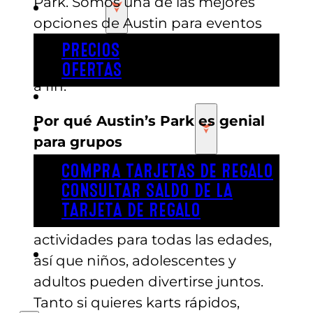
Park. Somos una de las mejores
PRECIOS
opciones de Austin para eventos
de grupo, y hacemos que la
PRECIOS
planificación sea fácil de principio
OFERTAS
a fin.
COMPRAR ENTRADAS
Por qué Austin’s Park es genial
TARJETAS DE REGALO
para grupos
COMPRA TARJETAS DE REGALO
En Austin’s Park, puedes planificar
CONSULTAR SALDO DE LA
un evento que mantenga a todo el
TARJETA DE REGALO
mundo entretenido. Tenemos
actividades para todas las edades,
ENGLISH
así que niños, adolescentes y
adultos pueden divertirse juntos.
Tanto si quieres karts rápidos,