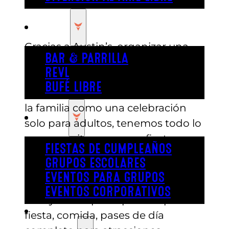
COMER
Gracias a Austin’s, organizar una
BAR & PARRILLA
fiesta de cumpleaños nunca ha
REVL
sido tan fácil. Tanto si estás
BUFÉ LIBRE
organizando un evento para toda
la familia como una celebración
FIESTA
solo para adultos, tenemos todo lo
que necesitas para una fiesta
FIESTAS DE CUMPLEAÑOS
inolvidable. Elige entre tres
GRUPOS ESCOLARES
paquetes diferentes llenos de
EVENTOS PARA GRUPOS
diversión, cada uno de los cuales
EVENTOS CORPORATIVOS
incluye un espacio privado para la
REVL
fiesta, comida, pases de día