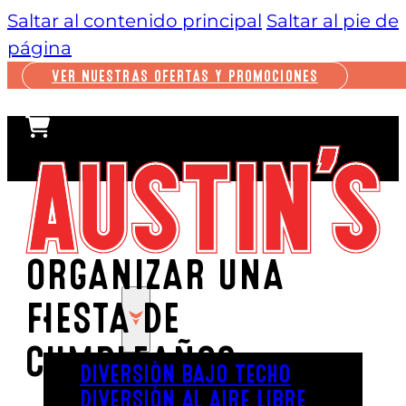
Saltar al contenido principal
Saltar al pie de
página
VER NUESTRAS OFERTAS Y PROMOCIONES
ORGANIZAR UNA
FIESTA DE
JUGAR
CUMPLEAÑOS
DIVERSIÓN BAJO TECHO
DIVERSIÓN AL AIRE LIBRE