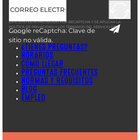
ESTE SITIO ESTÁ PROTEGIDO POR RECAPTCHA Y SE APLICAN LA
POLÍTICA DE PRIVACIDAD
Y LOS
TÉRMINOS DEL SERVICIO
DE
Google reCaptcha: Clave de
GOOGLE.
sitio no válida.
¿TIENES PREGUNTAS?
HORARIOS
CÓMO LLEGAR
PREGUNTAS FRECUENTES
NORMAS Y REQUISITOS
BLOG
EMPLEO