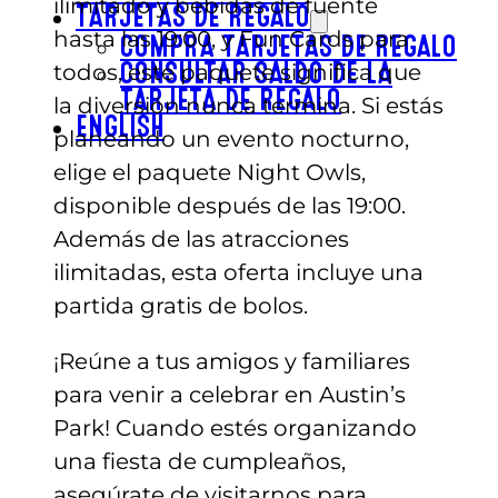
ilimitado y bebidas de fuente
TARJETAS DE REGALO
hasta las 19:00, y Fun Cards para
COMPRA TARJETAS DE REGALO
todos, este paquete significa que
CONSULTAR SALDO DE LA
TARJETA DE REGALO
la diversión nunca termina. Si estás
ENGLISH
planeando un evento nocturno,
elige el paquete Night Owls,
disponible después de las 19:00.
Además de las atracciones
ilimitadas, esta oferta incluye una
partida gratis de bolos.
¡Reúne a tus amigos y familiares
para venir a celebrar en Austin’s
Park! Cuando estés organizando
una fiesta de cumpleaños,
asegúrate de visitarnos para