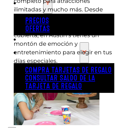
completo para atracciones
PRECIOS
ilimitadas y mucho más. Desde
laser tag y mini golf hasta un
PRECIOS
rocódromo y una montaña rusa
OFERTAS
cubierta, en Austin’s tienes un
COMPRAR ENTRADAS
montón de emoción y
entretenimiento para elegir en tus
TARJETAS DE REGALO
días especiales.
COMPRA TARJETAS DE REGALO
CONSULTAR SALDO DE LA
TARJETA DE REGALO
ENGLISH