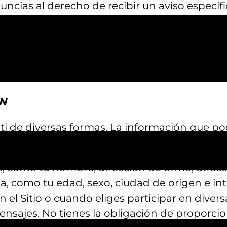
enuncias al derecho de recibir un aviso espec
mente esta Política de Privacidad para estar
, estarás sujeto y se considerará que has ac
nte tu uso continuado del Sitio después de la
N
i de diversas formas. La información que pode
l, como tu nombre, dirección de envío, direc
a, como tu edad, sexo, ciudad de origen e in
 el Sitio o cuando eliges participar en divers
 mensajes. No tienes la obligación de proporc