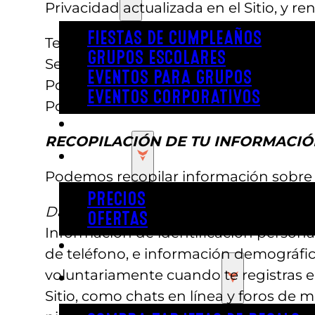
Privacidad actualizada en el Sitio, y r
FIESTAS DE CUMPLEAÑOS
Te recomendamos que revises periódica
GRUPOS ESCOLARES
Se considerará que has sido informado
EVENTOS PARA GRUPOS
Política de Privacidad revisada media
EVENTOS CORPORATIVOS
Política de Privacidad revisada.
REVL
RECOPILACIÓN DE TU INFORMACIÓ
PRECIOS
Podemos recopilar información sobre t
PRECIOS
Datos Personales
OFERTAS
Información de identificación persona
COMPRAR ENTRADAS
de teléfono, e información demográfic
voluntariamente cuando te registras en
TARJETAS DE REGALO
Sitio, como chats en línea y foros de