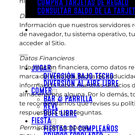
ningún tipo; sin embargo, tu negativa 
COMPRA TARJETAS DE REGALO
CONSULTAR SALDO DE LA TARJET
Datos Derivados
Información que nuestros servidores r
de navegador, tu sistema operativo, t
acceder al Sitio.
Datos Financieros
Información financiera, como datos rel
JUGAR
marca de la tarjeta, fecha de caducid
DIVERSIÓN BAJO TECHO
DIVERSIÓN AL AIRE LIBRE
información sobre nuestros servicios d
COMER
almacenamos alguna. Por lo demás, to
BAR & PARRILLA
te recomendamos que revises su políti
REVL
respuestas a tus preguntas.
BUFÉ LIBRE
FIESTA
Permisos de Facebook
FIESTAS DE CUMPLEAÑOS