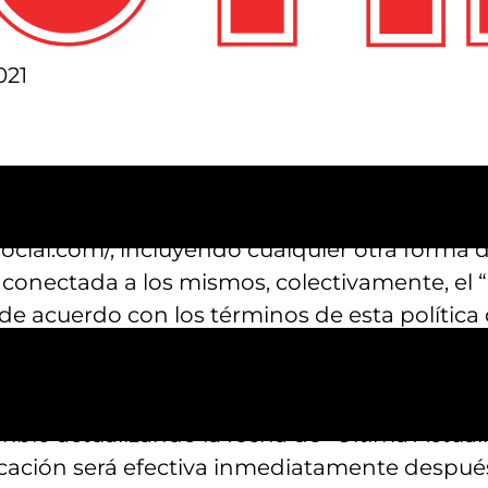
021
a privacidad de nuestros usuarios. Esta Políti
otegemos tu información cuando visitas nues
lsocial.com/, incluyendo cualquier otra forma
 conectada a los mismos, colectivamente, el “S
s de acuerdo con los términos de esta política
 cambios en esta Política de Privacidad en c
bio actualizando la fecha de “Última Actualiz
cación será efectiva inmediatamente después 