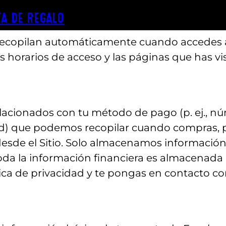
a hacerlo puede impedirte usar ciertas funcio
A DE REGALO
ecopilan automáticamente cuando accedes al S
us horarios de acceso y las páginas que has v
acionados con tu método de pago (p. ej., núm
ad) que podemos recopilar cuando compras, pi
esde el Sitio. Solo almacenamos información 
da la información financiera es almacenada
ca de privacidad y te pongas en contacto co