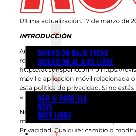
Última actualización: 17 de marzo de 2
JUGAR
INTRODUCCIÓN
Austin’s y REVL Social Club respetan l
DIVERSIÓN BAJO TECHO
recopilamos, usamos, divulgamos y pr
DIVERSIÓN AL AIRE LIBRE
https://austinspark.com/ o https://rev
móvil o aplicación móvil relacionada o
COMER
esta política de privacidad. Si no está
al sitio.
BAR & PARRILLA
REVL
Nos reservamos el derecho de realizar
BUFÉ LIBRE
motivo. Te avisaremos de cualquier cam
Privacidad. Cualquier cambio o modifi
FIESTA