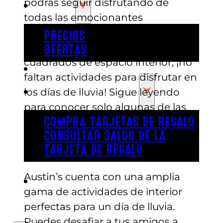
podrás seguir disfrutando de
PRECIOS
todas las emocionantes
actividades que ofrece el parque.
PRECIOS
Con más de 8.300 metros
OFERTAS
cuadrados de espacio interior, ¡no
COMPRAR ENTRADAS
faltan actividades para disfrutar en
TARJETAS DE REGALO
los días de lluvia! Sigue leyendo
para conocer solo algunas de las
razones por las que visitar Austin’s
COMPRA TARJETAS DE REGALO
CONSULTAR SALDO DE LA
en un día lluvioso puede ser una
TARJETA DE REGALO
experiencia fantástica.
Austin’s cuenta con una amplia
ENGLISH
gama de actividades de interior
perfectas para un día de lluvia.
Puedes desafiar a tus amigos a