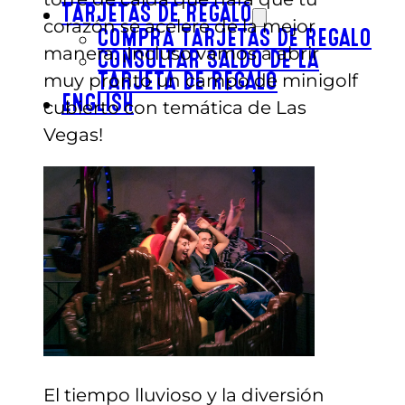
TARJETAS DE REGALO
corazón se acelere de la mejor
COMPRA TARJETAS DE REGALO
manera. ¡Incluso vamos a abrir
CONSULTAR SALDO DE LA
muy pronto un campo de minigolf
TARJETA DE REGALO
ENGLISH
cubierto con temática de Las
Vegas!
El tiempo lluvioso y la diversión