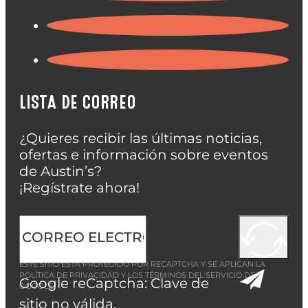
LISTA DE CORREO
¿Quieres recibir las últimas noticias,
ofertas e información sobre eventos
de Austin’s?
¡Regístrate ahora!
ESTE SITIO ESTÁ PROTEGIDO POR RECAPTCHA Y SE APLICAN LA
POLÍTICA DE PRIVACIDAD
Y LOS
TÉRMINOS DEL SERVICIO
DE
Google reCaptcha: Clave de
GOOGLE.
sitio no válida.