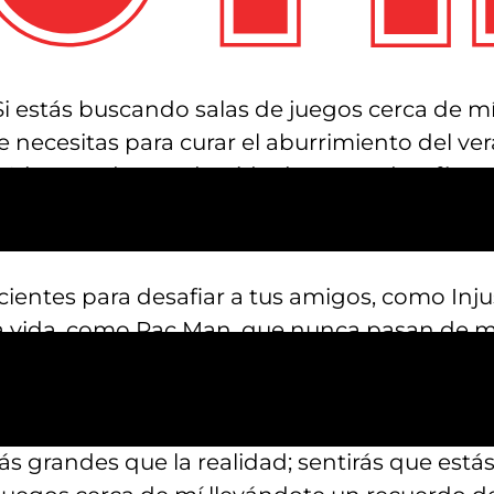
Si estás buscando salas de juegos cerca de mí,
e necesitas para curar el aburrimiento del ve
0 juegos de arcade, videojuegos y desafíos p
, seguro que encuentras algo que te encante
ientes para desafiar a tus amigos, como Inju
la vida, como Pac Man, que nunca pasan de 
oops. Intenta batir tu propia mejor puntuaci
o final. Lleva tu experiencia al siguiente ni
o Giant Space Invaders o Galaga. Estos juegos
s grandes que la realidad; sentirás que estás