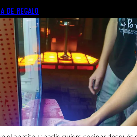
A DE REGALO
 el apetito, y nadie quiere cocinar después 