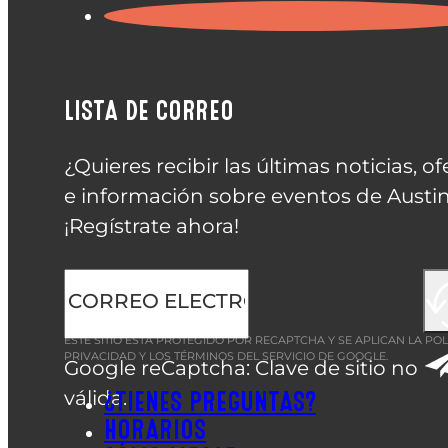
LISTA DE CORREO
¿Quieres recibir las últimas noticias, of
e información sobre eventos de Austin
¡Regístrate ahora!
ESTE SITIO ESTÁ PROTEGIDO POR RECAPTCHA Y SE APLICAN LA
POL
PRIVACIDAD
Y LOS
TÉRMINOS DEL SERVICIO
DE GOOGLE.
Google reCaptcha: Clave de sitio no
válida.
¿TIENES PREGUNTAS?
HORARIOS