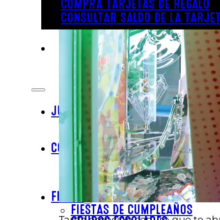
COMPRA TARJETAS DE REGALO
CONSULTAR SALDO DE LA TARJET
JUGAR
DIVERSIÓN BAJO TECHO
DIVERSIÓN AL AIRE LIBRE
COMER
BAR & PARRILLA
REVL
BUFÉ LIBRE
FIESTA
FIESTAS DE CUMPLEAÑOS
Tanta emoción seguro que te abre