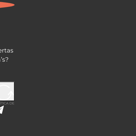
ertas
’s?
ÍTICA DE