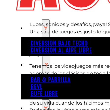
Luces, sonidos y desafíos, ¡vaya! 
JUGAR
Una sala de juegos es justo lo qu
cualquiera de nuestros más de 10
DIVERSIÓN BAJO TECHO
jóvenes y los jóvenes de corazón
DIVERSIÓN AL AIRE LIBRE
juegos.
COMER
Tenemos los videojuegos más rec
además de los clásicos de toda 
BAR & PARRILLA
habilidad como Skee-Ball y NBA H
REVL
quién encesta más antes del pitid
BUFÉ LIBRE
nuestras pantallas gigantes, com
de su vida cuando los hicimos má
FIESTA