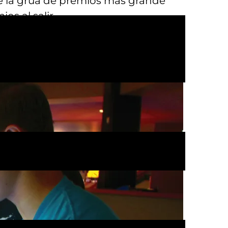
de la grúa de premios más grande
os al salir.