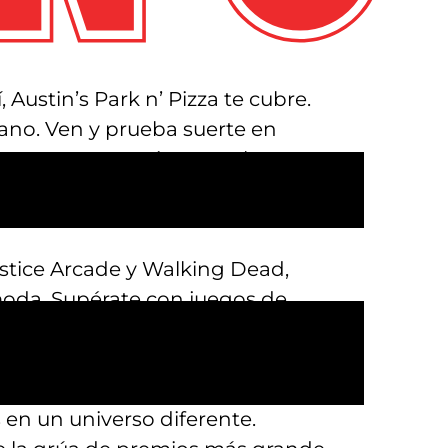
 Austin’s Park n’ Pizza te cubre.
rano. Ven y prueba suerte en
ara ganar premios. Para los
 en nuestra amplia sala de
stice Arcade y Walking Dead,
moda. Supérate con juegos de
ón o reta a tus amigos a ver
vel y maximiza tu juego con una de
 clásicos recibieron la mejora
 en un universo diferente.