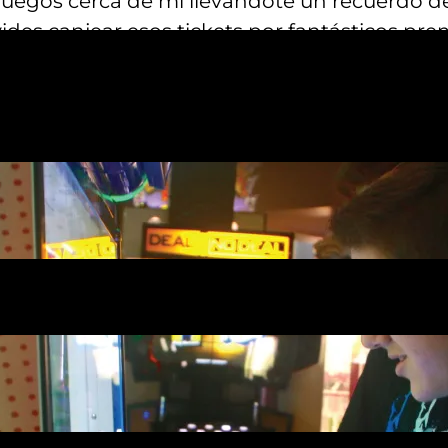
e juegos cerca de mí llevándote un recuerdo 
des canjear esos tickets por fantásticos premi