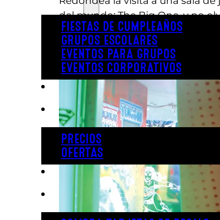
Redondea la visita a una sala d
del mundo: The Big One, y no olvi
FIESTAS DE CUMPLEAÑOS
GRUPOS ESCOLARES
EVENTOS PARA GRUPOS
EVENTOS CORPORATIVOS
REVL
PRECIOS
PRECIOS
OFERTAS
COMPRAR ENTRADAS
TARJETAS DE REGALO