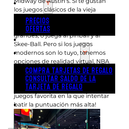
Midway de Austin’s. Si te gustan
PRECIOS
los juegos clásicos de la vieja
escuela, echa un vistazo a Pac Man
PRECIOS
y Galaga en nuestras pantallas
OFERTAS
grandes, o juega al pinball y al
COMPRAR ENTRADAS
Skee-Ball. Pero si los juegos
modernos son lo tuyo, tenemos
TARJETAS DE REGALO
opciones de realidad virtual, NBA
Hoops, Injustice Arcade, Walking
COMPRA TARJETAS DE REGALO
Dead y mucho más. ¡Seguro que
CONSULTAR SALDO DE LA
TARJETA DE REGALO
encuentras una máquina de
juegos favorita en la que intentar
batir la puntuación más alta!
ENGLISH