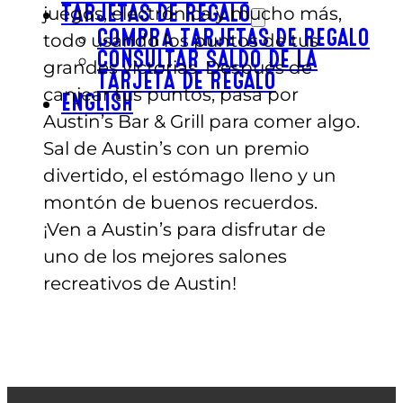
juegos, electrónica y mucho más,
TARJETAS DE REGALO
COMPRA TARJETAS DE REGALO
todo usando los puntos de tus
CONSULTAR SALDO DE LA
grandes victorias. Después de
TARJETA DE REGALO
canjear tus puntos, pasa por
ENGLISH
Austin’s Bar & Grill para comer algo.
Sal de Austin’s con un premio
divertido, el estómago lleno y un
montón de buenos recuerdos.
¡Ven a Austin’s para disfrutar de
uno de los mejores salones
recreativos de Austin!