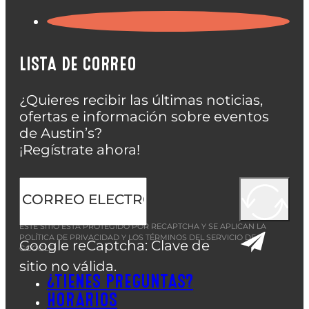
LISTA DE CORREO
¿Quieres recibir las últimas noticias,
ofertas e información sobre eventos
de Austin’s?
¡Regístrate ahora!
ESTE SITIO ESTÁ PROTEGIDO POR RECAPTCHA Y SE APLICAN LA
POLÍTICA DE PRIVACIDAD
Y LOS
TÉRMINOS DEL SERVICIO
DE
Google reCaptcha: Clave de
GOOGLE.
sitio no válida.
¿TIENES PREGUNTAS?
HORARIOS