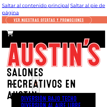
Saltar al contenido principal
Saltar al pie de
página
VER NUESTRAS OFERTAS Y PROMOCIONES
SALONES
RECREATIVOS EN
JUGAR
AUSTIN
DIVERSIÓN BAJO TECHO
DIVERSIÓN AL AIRE LIBRE