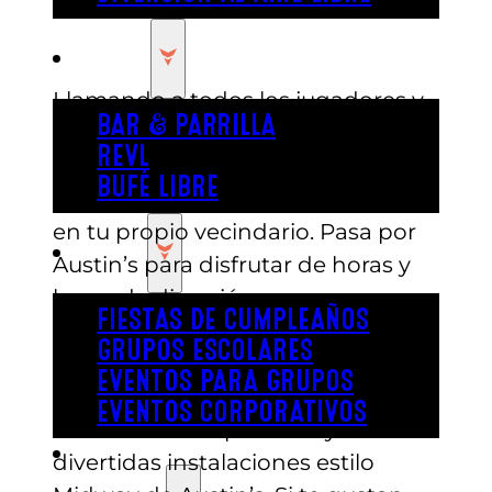
COMER
Llamando a todos los jugadores y
BAR & PARRILLA
a los que estén listos para
REVL
divertirse: uno de los mejores
BUFÉ LIBRE
salones recreativos de Austin está
en tu propio vecindario. Pasa por
FIESTA
Austin’s para disfrutar de horas y
horas de diversión con
FIESTAS DE CUMPLEAÑOS
videojuegos. Trae a tu Player 2
GRUPOS ESCOLARES
favorito y enfrentaos a la selección
EVENTOS PARA GRUPOS
de más de 150 juegos recreativos
EVENTOS CORPORATIVOS
únicos en las espaciosas y
REVL
divertidas instalaciones estilo