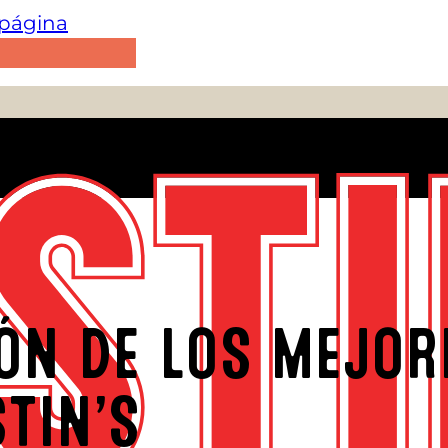
e página
ÓN DE LOS MEJOR
TIN’S