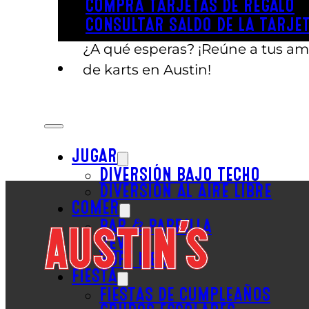
COMPRA TARJETAS DE REGALO
norte de Austin, de fácil acceso 
CONSULTAR SALDO DE LA TARJET
¿A qué esperas? ¡Reúne a tus ami
de karts en Austin!
JUGAR
DIVERSIÓN BAJO TECHO
DIVERSIÓN AL AIRE LIBRE
COMER
BAR & PARRILLA
REVL
BUFÉ LIBRE
FIESTA
FIESTAS DE CUMPLEAÑOS