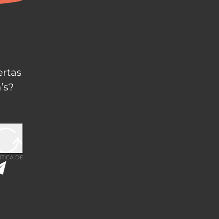
ertas
’s?
ÍTICA DE