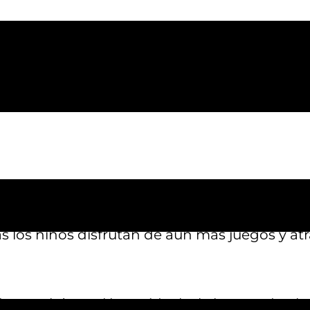
día completo de diversión, todo en un solo lu
 sala de juegos, minigolf, laser tag, bolera 
 calor de Texas en el interior o más aventuras
nuestro restaurante y bar de servicio comple
 y alitas, el combustible perfecto después 
s los niños disfrutan de aún más juegos y atr
n, Austin’s es el lugar ideal. Abrimos todo el