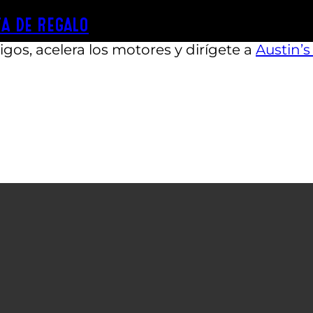
desde cualquier lugar del área metropolitana 
A DE REGALO
gos, acelera los motores y dirígete a
Austin’s