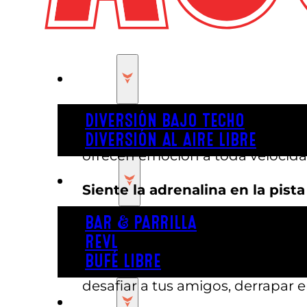
JUGAR
Si buscas los
mejores karts de Au
DIVERSIÓN BAJO TECHO
planifiques un día en familia o 
DIVERSIÓN AL AIRE LIBRE
ofrecen emoción a toda velocida
COMER
Siente la adrenalina en la pista
BAR & PARRILLA
En Austin’s Park, nuestra pista de 
REVL
competición amistosa. Desde curv
BUFÉ LIBRE
son fáciles de conducir, por lo 
desafiar a tus amigos, derrapar en
FIESTA