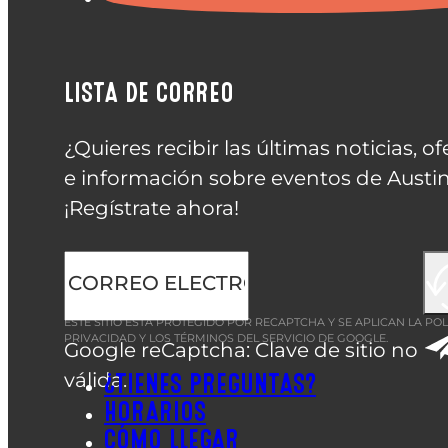
LISTA DE CORREO
¿Quieres recibir las últimas noticias, of
e información sobre eventos de Austin
¡Regístrate ahora!
ESTE SITIO ESTÁ PROTEGIDO POR RECAPTCHA Y SE APLICAN LA
POL
PRIVACIDAD
Y LOS
TÉRMINOS DEL SERVICIO
DE GOOGLE.
Google reCaptcha: Clave de sitio no
válida.
¿TIENES PREGUNTAS?
HORARIOS
CÓMO LLEGAR