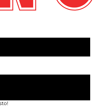
ea que compitas con amigos,
 en Austin, nuestros karts
dad, la diversión y la
lena de emoción. Nuestros karts
la acción. ¡Prepárate para
sto!