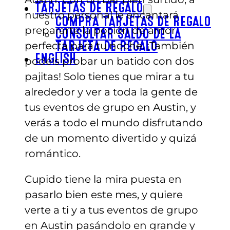
TARJETAS DE REGALO
nuestro personal le encantará
COMPRA TARJETAS DE REGALO
prepararte la poción de amor
CONSULTAR SALDO DE LA
perfecta para tu noche. ¡También
TARJETA DE REGALO
ENGLISH
podéis probar un batido con dos
pajitas! Solo tienes que mirar a tu
alrededor y ver a toda la gente de
tus eventos de grupo en Austin, y
verás a todo el mundo disfrutando
de un momento divertido y quizá
romántico.
Cupido tiene la mira puesta en
pasarlo bien este mes, y quiere
verte a ti y a tus eventos de grupo
en Austin pasándolo en grande y