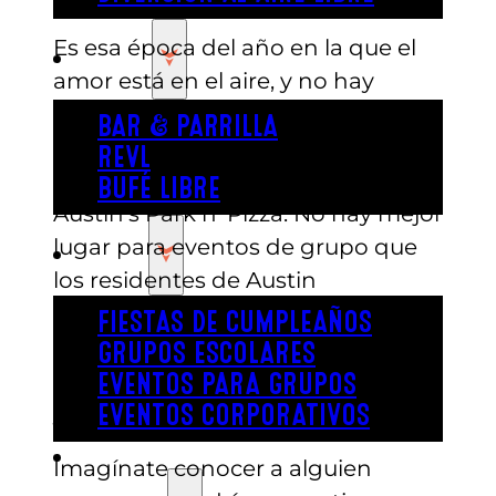
Es esa época del año en la que el
COMER
amor está en el aire, y no hay
mejor manera de hacer que los
BAR & PARRILLA
corazones se aceleren que con un
REVL
gran día de diversión y emoción en
BUFÉ LIBRE
Austin’s Park n’ Pizza. No hay mejor
lugar para eventos de grupo que
FIESTA
los residentes de Austin
disfrutarán, ¡y además es un sitio
FIESTAS DE CUMPLEAÑOS
genial para una cita en grupo, una
GRUPOS ESCOLARES
cita rápida o un lugar para quedar
EVENTOS PARA GRUPOS
y conocerse!
EVENTOS CORPORATIVOS
REVL
Imagínate conocer a alguien