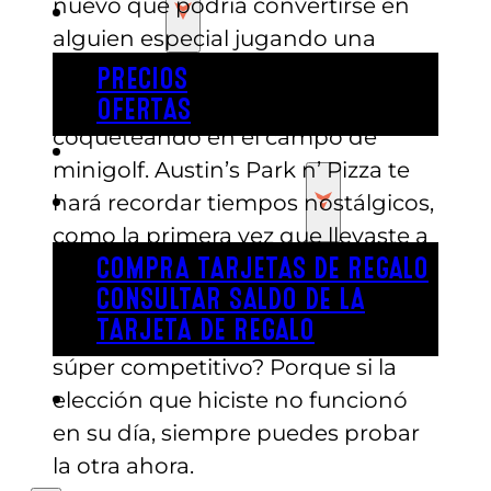
nuevo que podría convertirse en
PRECIOS
alguien especial jugando una
partida de billar, persiguiéndoos
PRECIOS
en la pista de karts o incluso
OFERTAS
coqueteando en el campo de
COMPRAR ENTRADAS
minigolf. Austin’s Park n’ Pizza te
TARJETAS DE REGALO
hará recordar tiempos nostálgicos,
como la primera vez que llevaste a
alguien a jugar al minigolf cuando
COMPRA TARJETAS DE REGALO
CONSULTAR SALDO DE LA
eras joven. Dime la verdad:
TARJETA DE REGALO
¿dejaste que tu cita ganara o fuiste
súper competitivo? Porque si la
ENGLISH
elección que hiciste no funcionó
en su día, siempre puedes probar
la otra ahora.