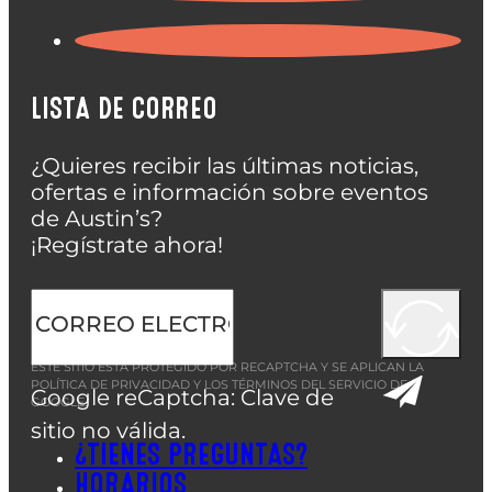
LISTA DE CORREO
¿Quieres recibir las últimas noticias,
ofertas e información sobre eventos
de Austin’s?
¡Regístrate ahora!
ESTE SITIO ESTÁ PROTEGIDO POR RECAPTCHA Y SE APLICAN LA
POLÍTICA DE PRIVACIDAD
Y LOS
TÉRMINOS DEL SERVICIO
DE
Google reCaptcha: Clave de
GOOGLE.
sitio no válida.
¿TIENES PREGUNTAS?
HORARIOS