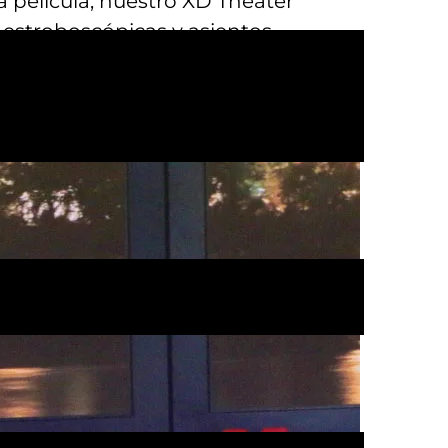
 película, nuestro XD Theater
 estroboscópicas y asientos
r todas estas actividades
nlo en cuenta al planificar tus