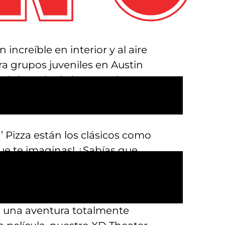
increíble en interior y al aire
ra grupos juveniles en Austin
in’s Park n’ Pizza. Aquí, tu
 actividades tan diversa que,
’ Pizza están los clásicos como
que te imaginas! ¿Sabías que
o juvenil puede vivir lo último en
ormar equipo para luchar contra
que nunca imaginaste en nuestra
ra una aventura totalmente