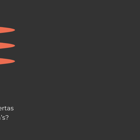
ertas
’s?