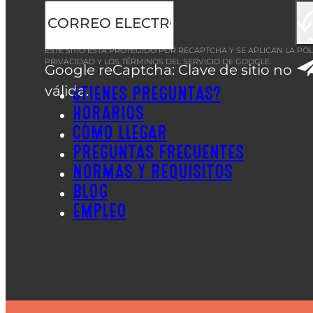
ESTE SITIO ESTÁ PROTEGIDO POR RECAPTCHA Y SE APLICAN LA
POL
PRIVACIDAD
Y LOS
TÉRMINOS DEL SERVICIO
DE GOOGLE.
Google reCaptcha: Clave de sitio no
válida.
¿TIENES PREGUNTAS?
HORARIOS
CÓMO LLEGAR
PREGUNTAS FRECUENTES
NORMAS Y REQUISITOS
BLOG
EMPLEO