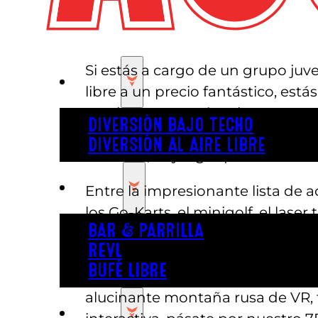
Si estás a cargo de un grupo juve
JUGAR
libre a un precio fantástico, est
que les encantarán a los peques, 
DIVERSIÓN BAJO TECHO
grupo disfrutará de horas y hora
DIVERSIÓN AL AIRE LIBRE
sin duda, hay algo que le encant
COMER
Entre la impresionante lista de a
los Go-Karts, el minigolf, el las
BAR & PARRILLA
Austin’s Park n’ Pizza cuenta con
REVL
entretenimiento con una aventu
BUFÉ LIBRE
las fuerzas del mal y salvar el m
alucinante montaña rusa de VR, to
FIESTA