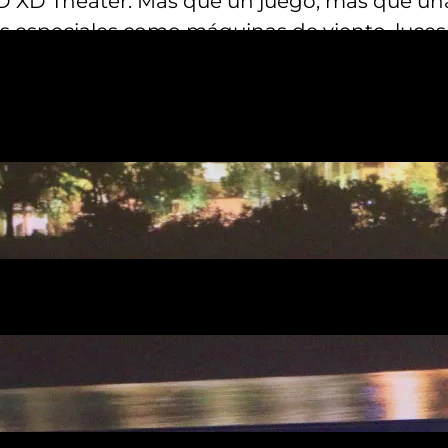
7D XD Theater. Más que un juego, más que una
os especiales como máquinas de viento, luces
tro totalmente inmersivo. Te costará encontra
 cualquier otro lugar de la ciudad, así que te
stin.