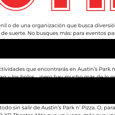
nil o de una organización que busca diversión 
ás de suerte. No busques más: para eventos pa
tienes las 23 acres de entretenimiento de Aust
s de diversión con una asombrosa variedad de
ará a todo el mundo.
ctividades que encontrarás en Austin’s Park n
er tag y los bolos… ¡pero hay mucho más de lo 
 una nueva arena de realidad virtual? Tu grup
ra en nuestra VR Arena. Los amigos pueden f
undo digital, o puedes llegar más alto de lo 
do sin salir de Austin’s Park n’ Pizza. O, pa