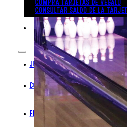
COMPRA TARJETAS DE REGALO
CONSULTAR SALDO DE LA TARJET
JUGAR
DIVERSIÓN BAJO TECHO
DIVERSIÓN AL AIRE LIBRE
COMER
BAR & PARRILLA
REVL
BUFÉ LIBRE
FIESTA
FIESTAS DE CUMPLEAÑOS