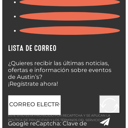
LISTA DE CORREO
¿Quieres recibir las últimas noticias,
ofertas e información sobre eventos
de Austin’s?
¡Regístrate ahora!
ESTE SITIO ESTÁ PROTEGIDO POR RECAPTCHA Y SE APLICAN LA
POLÍTICA DE PRIVACIDAD
Y LOS
TÉRMINOS DEL SERVICIO
DE
Google reCaptcha: Clave de
GOOGLE.