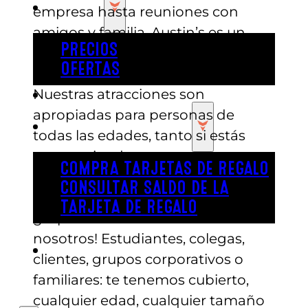
PRECIOS
empresa hasta reuniones con
amigos y familia, Austin’s es un
PRECIOS
paraíso para niños y un lugar de
OFERTAS
primera para celebraciones.
Nuestras atracciones son
COMPRAR ENTRADAS
apropiadas para personas de
TARJETAS DE REGALO
todas las edades, tanto si estás
compartiendo con tus
COMPRA TARJETAS DE REGALO
compañeros de trabajo como si
CONSULTAR SALDO DE LA
estás jugando con los niños. ¡Los
TARJETA DE REGALO
grupos se divierten más con
nosotros! Estudiantes, colegas,
ENGLISH
clientes, grupos corporativos o
familiares: te tenemos cubierto,
cualquier edad, cualquier tamaño