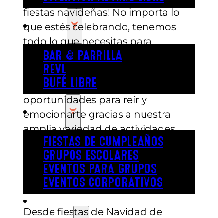
fiestas navideñas! No importa lo
COMER
que estés celebrando, tenemos
todo lo que necesitas para
divertirte y crear recuerdos
BAR & PARRILLA
REVL
inolvidables con tus seres
BUFÉ LIBRE
queridos. Hay muchísimas
oportunidades para reír y
FIESTA
emocionarte gracias a nuestra
amplia variedad de actividades.
FIESTAS DE CUMPLEAÑOS
Reserva una fiesta online con
GRUPOS ESCOLARES
nuestra sencilla página de
EVENTOS PARA GRUPOS
planificación de fiestas. Incluso te
EVENTOS CORPORATIVOS
ayudamos con las invitaciones.
REVL
Desde fiestas de Navidad de