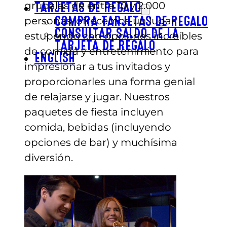
grupales de entre 10 y 2.000
TARJETAS DE REGALO
personas, ofrecemos un lugar
COMPRA TARJETAS DE REGALO
CONSULTAR SALDO DE LA
estupendo con opciones increíbles
TARJETA DE REGALO
de comida y entretenimiento para
ENGLISH
impresionar a tus invitados y
proporcionarles una forma genial
de relajarse y jugar. Nuestros
paquetes de fiesta incluyen
comida, bebidas (incluyendo
opciones de bar) y muchísima
diversión.