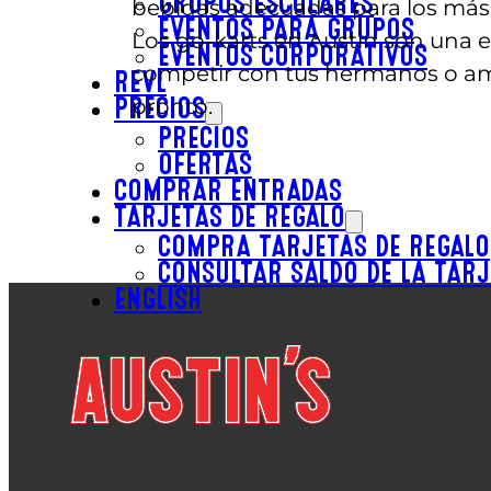
GRUPOS ESCOLARES
bebidas adecuadas para los más p
EVENTOS PARA GRUPOS
Los go-karts en Austin son una 
EVENTOS CORPORATIVOS
competir con tus hermanos o ami
REVL
pronto.
PRECIOS
PRECIOS
OFERTAS
COMPRAR ENTRADAS
TARJETAS DE REGALO
COMPRA TARJETAS DE REGALO
CONSULTAR SALDO DE LA TARJ
ENGLISH