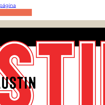
e página
AUSTIN