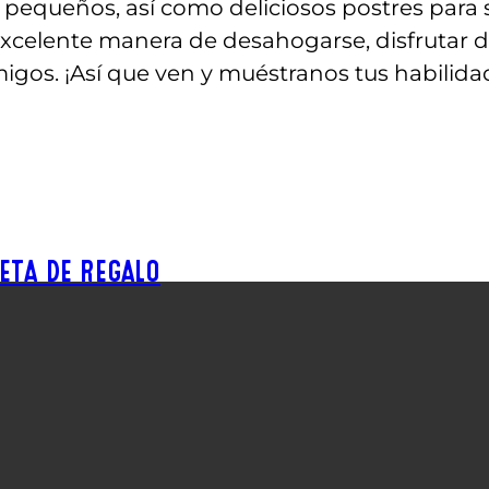
equeños, así como deliciosos postres para sa
excelente manera de desahogarse, disfrutar 
gos. ¡Así que ven y muéstranos tus habilid
ETA DE REGALO