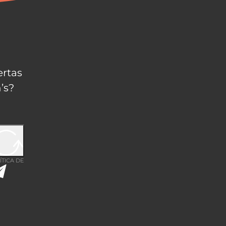
ertas
’s?
ÍTICA DE