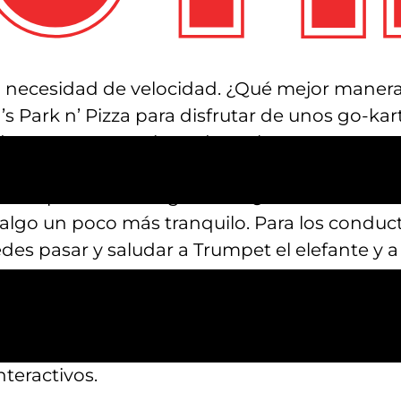
necesidad de velocidad. ¿Qué mejor manera d
s Park n’ Pizza para disfrutar de unos go-kart
de nuestras tres pistas de go-karts. Hay una 
ck, la pista con neumáticos de competición an
kart profesional a gasolina. ¿Todavía no está
a algo un poco más tranquilo. Para los cond
des pasar y saludar a Trumpet el elefante y a
 te limitas a los go-karts en Austin, puedes e
 en las jaulas de bateo, dar vueltas en el car
incluso experimentar una película o un juego
teractivos.