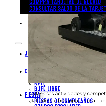
COMPRA TARJETAS DE REGALO
CONSULTAR SALDO DE LA TARJET
JUGAR
DIVERSIÓN BAJO TECHO
DIVERSIÓN AL AIRE LIBRE
COMER
BAR & PARRILLA
REVL
BUFÉ LIBRE
Todas esas actividades y compet
FIESTA
plato de nachos, una jugosa ha
FIESTAS DE CUMPLEAÑOS