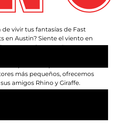
e vivir tus fantasías de Fast
s en Austin? Siente el viento en
pista para todos. ¿Sueñas con
chos, y pon a prueba tus
s listo para derrapar? Echa un
uctores más pequeños, ofrecemos
 sus amigos Rhino y Giraffe.
scalar rocódromos, jugar al
rusel de dos pisos, probar los
 en 7D con efectos especiales,