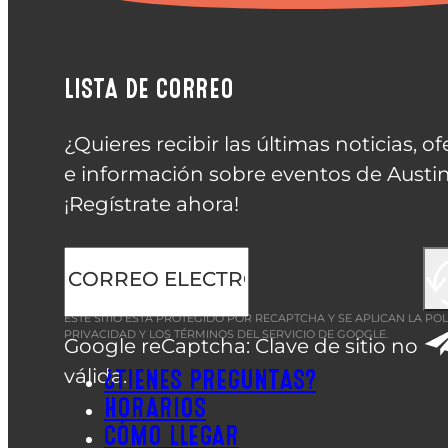
LISTA DE CORREO
¿Quieres recibir las últimas noticias, of
e información sobre eventos de Austin
¡Regístrate ahora!
ESTE SITIO ESTÁ PROTEGIDO POR RECAPTCHA Y SE APLICAN LA
POL
PRIVACIDAD
Y LOS
TÉRMINOS DEL SERVICIO
DE GOOGLE.
Google reCaptcha: Clave de sitio no
válida.
¿TIENES PREGUNTAS?
HORARIOS
CÓMO LLEGAR