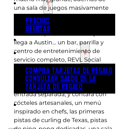
PRECIOS
una sala de juegos masivamente
ampliada. Junto con nuestra
PRECIOS
extensión de 8.361 metros
OFERTAS
cuadrados, un nuevo concepto
COMPRAR ENTRADAS
llega a Austin… un bar, parrilla y
centro de entretenimiento de
TARJETAS DE REGALO
servicio completo, REVL Social
Club. Este centro de
COMPRA TARJETAS DE REGALO
entretenimiento está ubicado
CONSULTAR SALDO DE LA
dentro de Austin’s, pero con una
TARJETA DE REGALO
entrada separada, y contará con
cócteles artesanales, un menú
ENGLISH
inspirado en chefs, las primeras
pistas de curling de Texas, pistas
de ping-pong dedicadas, una sala