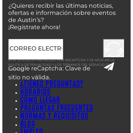
¿Quieres recibir las últimas noticias,
ofertas e información sobre eventos
de Austin’s?
¡Regístrate ahora!
ESTE SITIO ESTÁ PROTEGIDO POR RECAPTCHA Y SE APLICAN LA
POLÍTICA DE PRIVACIDAD
Y LOS
TÉRMINOS DEL SERVICIO
DE
Google reCaptcha: Clave de
GOOGLE.
sitio no válida.
¿TIENES PREGUNTAS?
HORARIOS
CÓMO LLEGAR
PREGUNTAS FRECUENTES
NORMAS Y REQUISITOS
BLOG
EMPLEO