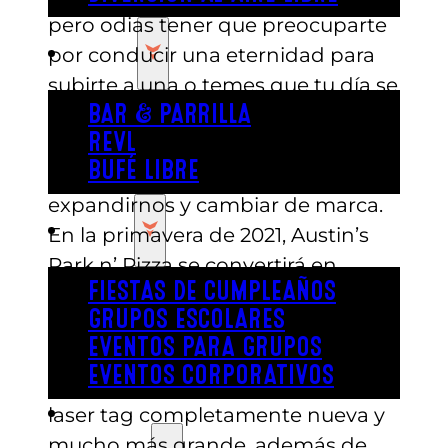
pero odias tener que preocuparte
COMER
por conducir una eternidad para
subirte a una o temes que tu día se
arruine por la lluvia? ¡A nosotros
BAR & PARRILLA
REVL
también! Resolvimos este
BUFÉ LIBRE
problema cuando decidimos
expandirnos y cambiar de marca.
FIESTA
En la primavera de 2021, Austin’s
Park n’ Pizza se convertirá en
FIESTAS DE CUMPLEAÑOS
“Austin’s” y dará la bienvenida a la
GRUPOS ESCOLARES
primera montaña rusa cubierta de
EVENTOS PARA GRUPOS
Austin, así como a la atracción
EVENTOS CORPORATIVOS
Austin’s Tower Drop, una arena de
REVL
laser tag completamente nueva y
mucho más grande, además de