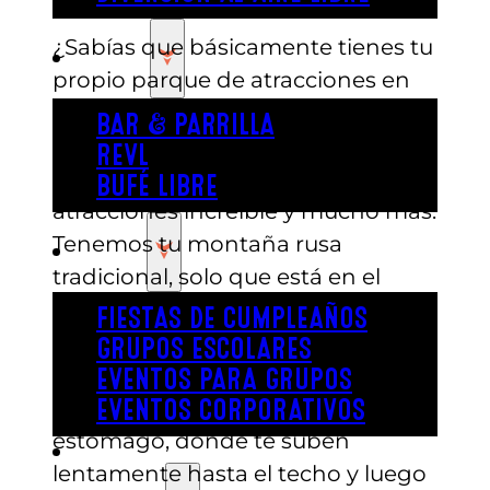
¿Sabías que básicamente tienes tu
COMER
propio parque de atracciones en
tu patio trasero? Así es. Austin’s
BAR & PARRILLA
tiene todos los elementos
REVL
tradicionales de un parque de
BUFÉ LIBRE
atracciones increíble y mucho más.
Tenemos tu montaña rusa
FIESTA
tradicional, solo que está en el
interior, lo que significa que
FIESTAS DE CUMPLEAÑOS
puedes visitarla durante todo el
GRUPOS ESCOLARES
año, llueva o haga sol. Tenemos
EVENTOS PARA GRUPOS
una Tower Drop que te revuelve el
EVENTOS CORPORATIVOS
estómago, donde te suben
REVL
lentamente hasta el techo y luego