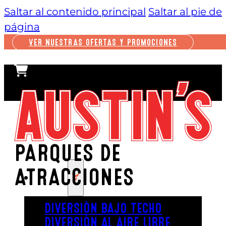
Saltar al contenido principal
Saltar al pie de
página
VER NUESTRAS OFERTAS Y PROMOCIONES
PARQUES DE
ATRACCIONES
JUGAR
DIVERSIÓN BAJO TECHO
DIVERSIÓN AL AIRE LIBRE