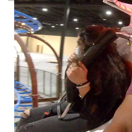
JUGAR
DIVERSIÓN BAJO TECHO
DIVERSIÓN AL AIRE LIBRE
COMER
BAR & PARRILLA
REVL
BUFÉ LIBRE
FIESTA
FIESTAS DE CUMPLEAÑOS
GRUPOS ESCOLARES
EVENTOS PARA GRUPOS
EVENTOS CORPORATIVOS
REVL
PRECIOS
PRECIOS
OFERTAS
COMPRAR ENTRADAS