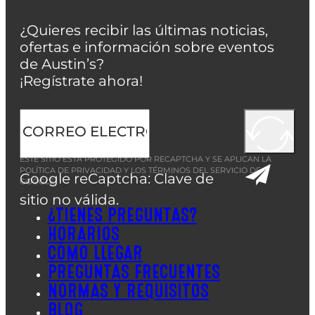
¿Quieres recibir las últimas noticias,
ofertas e información sobre eventos
de Austin’s?
¡Regístrate ahora!
ESTE SITIO ESTÁ PROTEGIDO POR RECAPTCHA Y SE APLICAN LA
POLÍTICA DE PRIVACIDAD
Y LOS
TÉRMINOS DEL SERVICIO
DE
Google reCaptcha: Clave de
GOOGLE.
sitio no válida.
¿TIENES PREGUNTAS?
HORARIOS
CÓMO LLEGAR
PREGUNTAS FRECUENTES
NORMAS Y REQUISITOS
BLOG